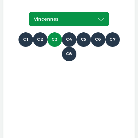
Vincennes
C1
C2
C3
C4
C5
C6
C7
C8