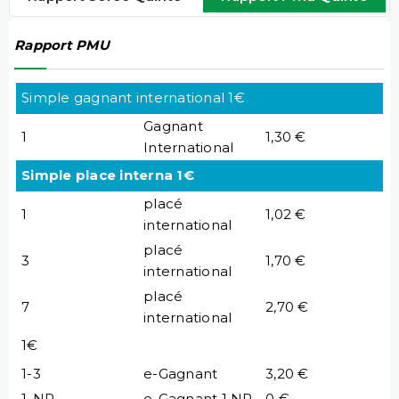
Rapport PMU
Simple gagnant international 1€
Gagnant
1
1,30 €
International
Simple place interna 1€
placé
1
1,02 €
international
placé
3
1,70 €
international
placé
7
2,70 €
international
1€
1-3
e-Gagnant
3,20 €
1-NP
e-Gagnant 1 NP
0 €