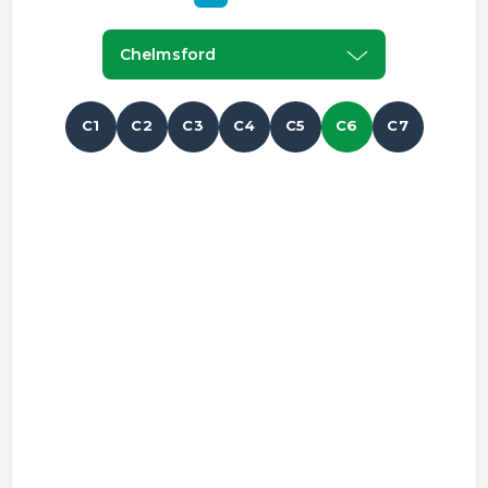
Chelmsford
C1
C2
C3
C4
C5
C6
C7