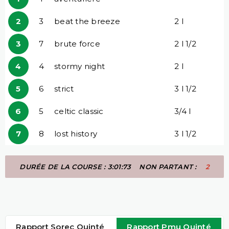
2
3
beat the breeze
2 l
3
7
brute force
2 l 1/2
4
4
stormy night
2 l
5
6
strict
3 l 1/2
6
5
celtic classic
3/4 l
7
8
lost history
3 l 1/2
DURÉE DE LA COURSE : 3:01:73
NON PARTANT :
2
Rapport Sorec Quinté
Rapport Pmu Quinté