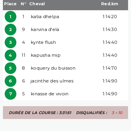
Place
N°
Cheval
Red.km
1
1
katia dhelpa
1:14:20
2
9
karvina d'ela
1:14:30
3
4
kynte flush
1:14:40
4
11
kapusha mip
1:14:40
5
8
koquery du buisson
1:14:70
6
6
jacinthe des ulmes
1:14:90
7
5
kinasse de vivoin
1:14:90
DURÉE DE LA COURSE : 3:31:51
DISQUALIFIÉS :
3
-
10