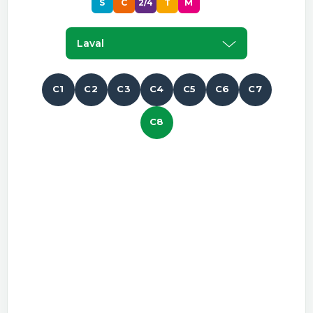
S
C
2/4
T
M
P
Laval
C1
C2
C3
C4
C5
C6
C7
C8