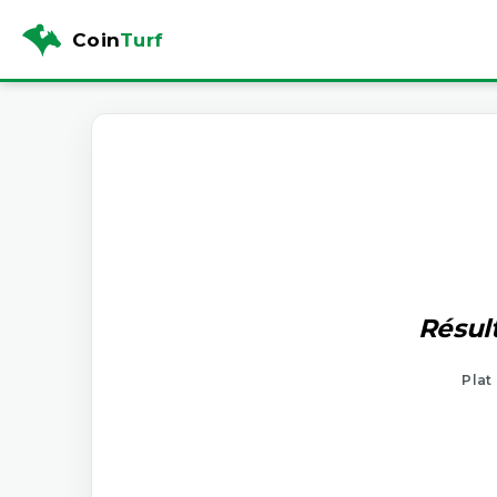
Coin
Turf
Résult
Plat