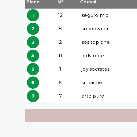
Place
N°
Cheval
1
12
seguro mio
2
8
sundowner
3
2
sos top one
4
11
indyforce
5
1
joy socrates
6
5
sr hache
7
7
arte puro