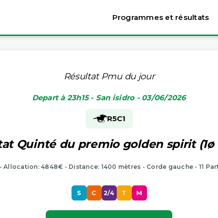
Programmes et résultats
Résultat Pmu du jour
Depart à 23h15 - San isidro - 03/06/2026
R5
C1
at Quinté du premio golden spirit (1ø
 - Allocation: 4848€ - Distance: 1400 mètres - Corde gauche - 11 Par
S
C
2/4
T
M