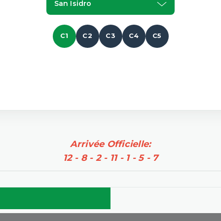
San Isidro
C1
C2
C3
C4
C5
Arrivée Officielle:
12 - 8 - 2 - 11 - 1 - 5 - 7