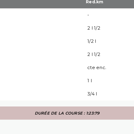
Red.km
-
2 l 1/2
1/2 l
2 l 1/2
cte enc.
1 l
3/4 l
DURÉE DE LA COURSE : 1:23:79