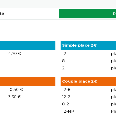
té
R
Simple place 2€
4,70 €
12
pl
8
pl
2
pl
Couple place 2€
10,40 €
12-8
pl
3,30 €
12-2
pl
8-2
pl
12-NP
Pl