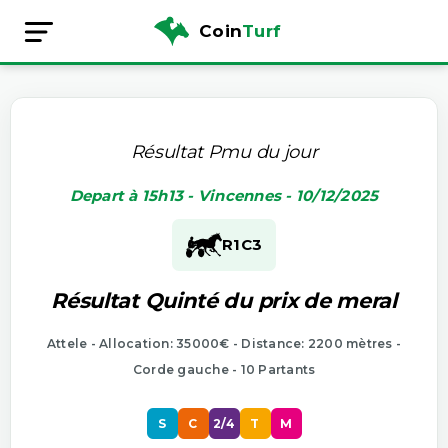
Coin
Turf
Résultat Pmu du jour
Depart à 15h13 - Vincennes - 10/12/2025
R1
C3
Résultat Quinté du prix de meral
Attele - Allocation: 35000€ - Distance: 2200 mètres -
Corde gauche - 10 Partants
S
C
2/4
T
M