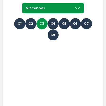
Vincennes
C1
C2
C3
C4
C5
C6
C7
C8