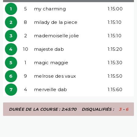
1
5
my charming
1:15:00
2
8
milady de la piece
1:15:10
3
2
mademoiselle jolie
1:15:10
4
10
majeste dab
1:15:20
5
1
magic maggie
1:15:30
6
9
melrose des vaux
1:15:50
7
4
merveille dab
1:15:60
DURÉE DE LA COURSE : 2:45:70
DISQUALIFIÉS :
3
-
6