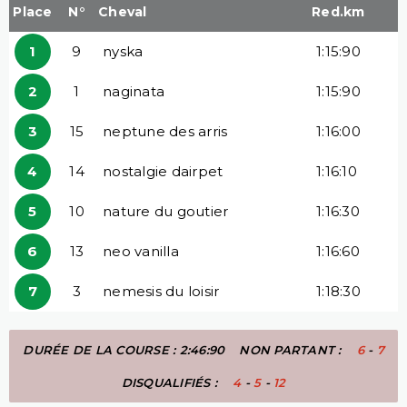
Place
N°
Cheval
Red.km
1
9
nyska
1:15:90
2
1
naginata
1:15:90
3
15
neptune des arris
1:16:00
4
14
nostalgie dairpet
1:16:10
5
10
nature du goutier
1:16:30
6
13
neo vanilla
1:16:60
7
3
nemesis du loisir
1:18:30
DURÉE DE LA COURSE : 2:46:90
NON PARTANT :
6
-
7
DISQUALIFIÉS :
4
-
5
-
12