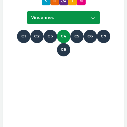
S
C
2/4
T
M
Vincennes
C1
C2
C3
C4
C5
C6
C7
C8