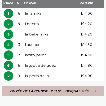
Place
N°
Cheval
Red.km
1
6
lellamika
1:14:00
2
4
liberata
1:14:20
3
1
la belle mika
1:14:20
4
3
l'audace
1:14:30
5
7
laziza jasma
1:14:30
6
5
legyptia de guez
1:14:80
7
9
la perla de lou
1:14:90
DURÉE DE LA COURSE : 2:31:65
DISQUALIFIÉS :
2