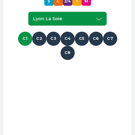
S
C
2/4
T
M
Lyon La Soie
C1
C2
C3
C4
C5
C6
C7
C8