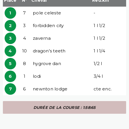
Place
N°
Cheval
Red.km
1
7
pole celeste
-
2
3
forbidden city
1 l 1/2
3
4
zaverna
1 l 1/2
4
10
dragon's teeth
1 l 1/4
5
8
hygrove dan
1/2 l
6
1
lodi
3/4 l
7
6
newnton lodge
cte enc.
DURÉE DE LA COURSE : 1:58:65