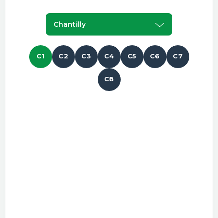
Chantilly
C1
C2
C3
C4
C5
C6
C7
C8