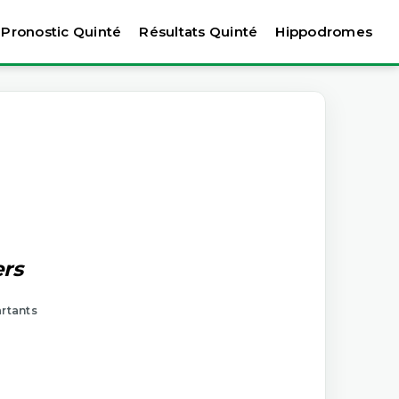
Pronostic Quinté
Résultats Quinté
Hippodromes
ers
artants