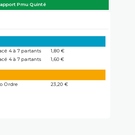
apport Pmu Quinté
acé 4 à 7 partants
1,80 €
acé 4 à 7 partants
1,60 €
io Ordre
23,20 €