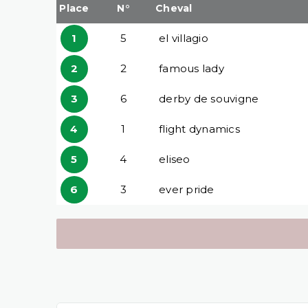
Place
N°
Cheval
1
5
el villagio
2
2
famous lady
3
6
derby de souvigne
4
1
flight dynamics
5
4
eliseo
6
3
ever pride