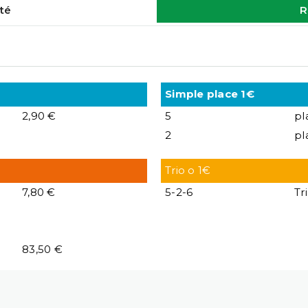
té
R
Simple place 1€
2,90 €
5
pl
2
pl
Trio o 1€
7,80 €
5-2-6
Tr
83,50 €