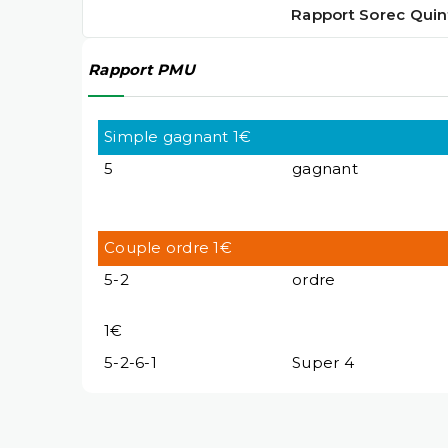
Rapport Sorec Quin
Rapport PMU
Simple gagnant 1€
5
gagnant
Couple ordre 1€
5-2
ordre
1€
5-2-6-1
Super 4