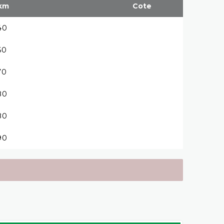
km
Cote
40
60
70
80
80
90