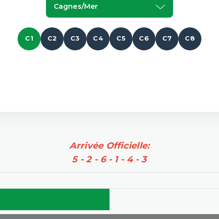
Cagnes/mer
C1
C2
C3
C4
C5
C6
C7
C8
Arrivée Officielle:
5 - 2 - 6 - 1 - 4 - 3