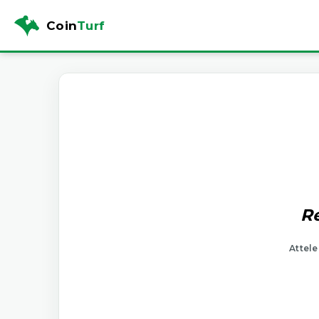
Coin
Turf
Ré
Attele