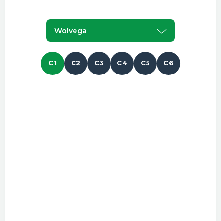
Wolvega
C1
C2
C3
C4
C5
C6