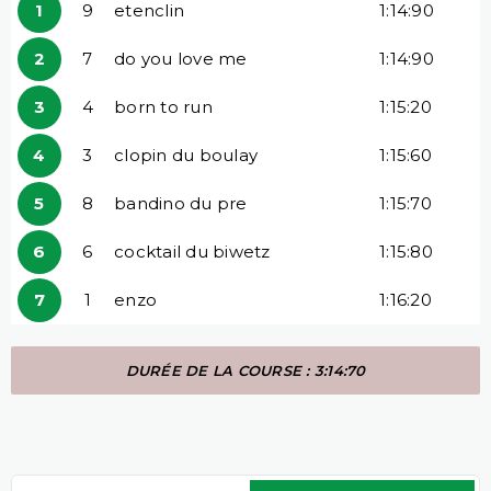
1
9
etenclin
1:14:90
2
7
do you love me
1:14:90
3
4
born to run
1:15:20
4
3
clopin du boulay
1:15:60
5
8
bandino du pre
1:15:70
6
6
cocktail du biwetz
1:15:80
7
1
enzo
1:16:20
DURÉE DE LA COURSE : 3:14:70