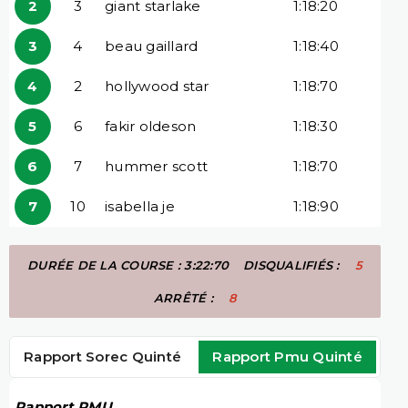
2
3
giant starlake
1:18:20
3
4
beau gaillard
1:18:40
4
2
hollywood star
1:18:70
5
6
fakir oldeson
1:18:30
6
7
hummer scott
1:18:70
7
10
isabella je
1:18:90
DURÉE DE LA COURSE : 3:22:70
DISQUALIFIÉS :
5
ARRÊTÉ :
8
Rapport Sorec Quinté
Rapport Pmu Quinté
Rapport PMU