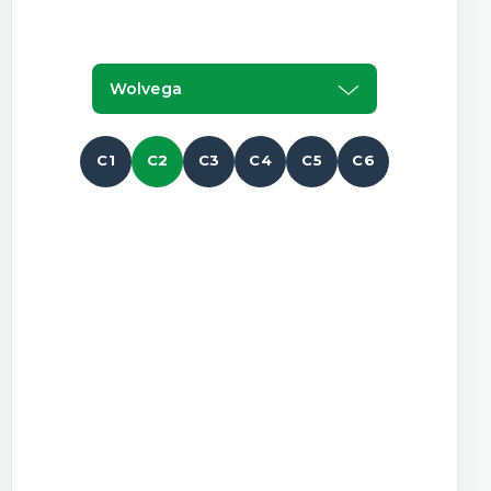
Wolvega
C1
C2
C3
C4
C5
C6