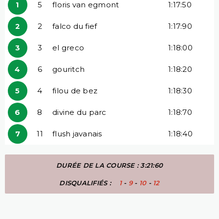
1
5
floris van egmont
1:17:50
2
2
falco du fief
1:17:90
3
3
el greco
1:18:00
4
6
gouritch
1:18:20
5
4
filou de bez
1:18:30
6
8
divine du parc
1:18:70
7
11
flush javanais
1:18:40
DURÉE DE LA COURSE : 3:21:60
DISQUALIFIÉS :
1
-
9
-
10
-
12