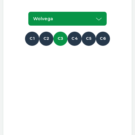
Wolvega
C1
C2
C3
C4
C5
C6