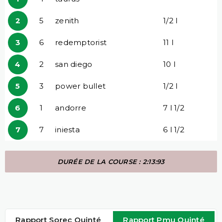
2
5
zenith
1/2 l
3
6
redemptorist
11 l
4
2
san diego
10 l
5
3
power bullet
1/2 l
6
1
andorre
7 l 1/2
7
7
iniesta
6 l 1/2
DURÉE DE LA COURSE : 2:13:93
Rapport Sorec Quinté
Rapport Pmu Quinté