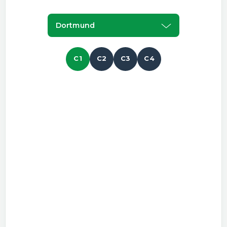
Dortmund
C1
C2
C3
C4