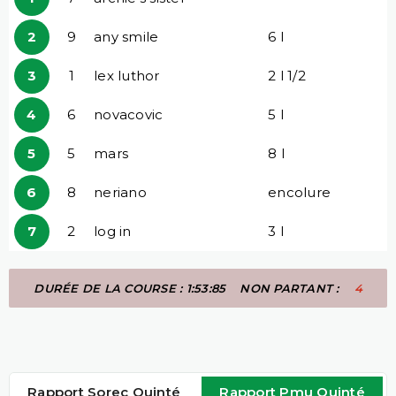
2
9
any smile
6 l
3
1
lex luthor
2 l 1/2
4
6
novacovic
5 l
5
5
mars
8 l
6
8
neriano
encolure
7
2
log in
3 l
DURÉE DE LA COURSE : 1:53:85
NON PARTANT :
4
Rapport Sorec Quinté
Rapport Pmu Quinté