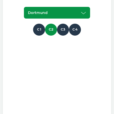
Dortmund
C1
C2
C3
C4