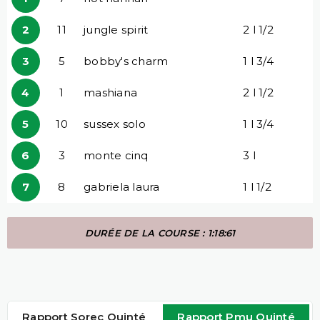
2
11
jungle spirit
2 l 1/2
3
5
bobby's charm
1 l 3/4
4
1
mashiana
2 l 1/2
5
10
sussex solo
1 l 3/4
6
3
monte cinq
3 l
7
8
gabriela laura
1 l 1/2
DURÉE DE LA COURSE : 1:18:61
Rapport Sorec Quinté
Rapport Pmu Quinté