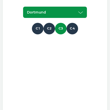
Dortmund
C1
C2
C3
C4