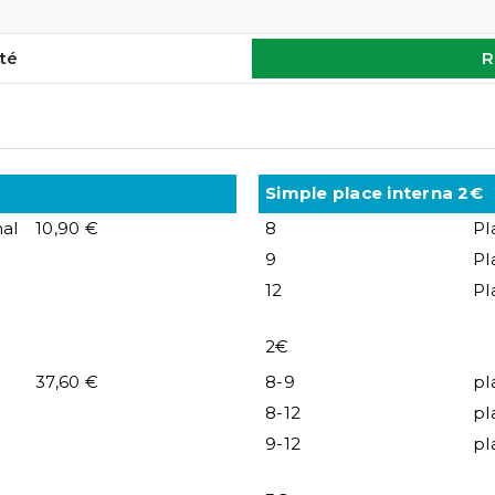
té
R
Simple place interna 2€
al
10,90 €
8
Pl
9
Pl
12
Pl
2€
37,60 €
8-9
pl
8-12
pl
9-12
pl