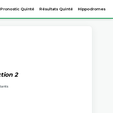
Pronostic Quinté
Résultats Quinté
Hippodromes
tion 2
rtants