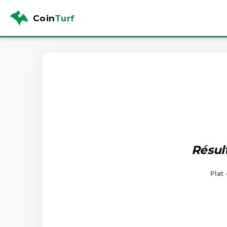
Coin
Turf
Résul
Plat 