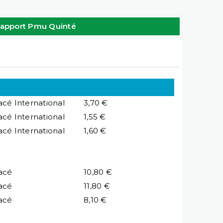
apport Pmu Quinté
acé International
3,70 €
acé International
1,55 €
acé International
1,60 €
acé
10,80 €
acé
11,80 €
acé
8,10 €