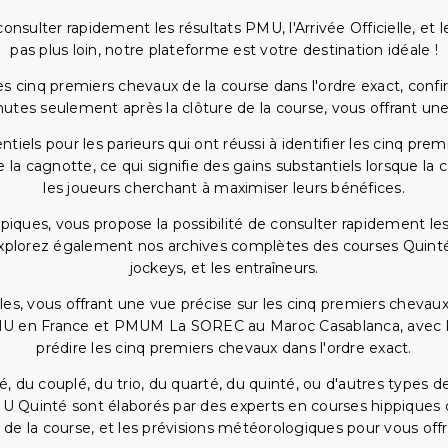
onsulter rapidement les résultats PMU, l'Arrivée Officielle, e
pas plus loin, notre plateforme est votre destination idéale !
 cinq premiers chevaux de la course dans l'ordre exact, confirm
utes seulement après la clôture de la course, vous offrant une
iels pour les parieurs qui ont réussi à identifier les cinq pre
 la cagnotte, ce qui signifie des gains substantiels lorsque la
les joueurs cherchant à maximiser leurs bénéfices.
piques, vous propose la possibilité de consulter rapidement les
. Explorez également nos archives complètes des courses Quinté
jockeys, et les entraîneurs.
bles, vous offrant une vue précise sur les cinq premiers chevaux
PMU en France et PMUM La SOREC au Maroc Casablanca, avec les 
prédire les cinq premiers chevaux dans l'ordre exact.
, du couplé, du trio, du quarté, du quinté, ou d'autres types d
U Quinté sont élaborés par des experts en courses hippiques qu
 de la course, et les prévisions météorologiques pour vous offrir