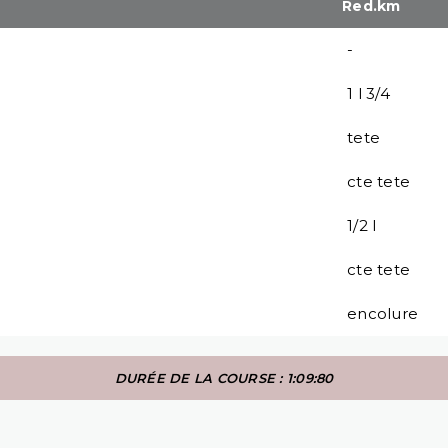
Red.km
-
1 l 3/4
tete
cte tete
1/2 l
cte tete
encolure
DURÉE DE LA COURSE : 1:09:80