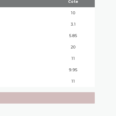
Cote
10
3.1
5.85
20
11
9.95
11