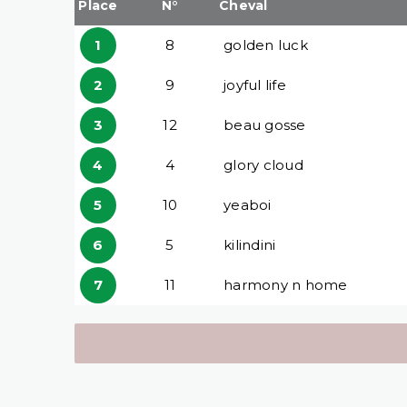
Place
N°
Cheval
1
8
golden luck
2
9
joyful life
3
12
beau gosse
4
4
glory cloud
5
10
yeaboi
6
5
kilindini
7
11
harmony n home