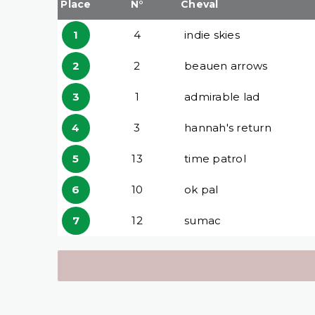
Place
N°
Cheval
1
4
indie skies
2
2
beauen arrows
3
1
admirable lad
4
3
hannah's return
5
13
time patrol
6
10
ok pal
7
12
sumac