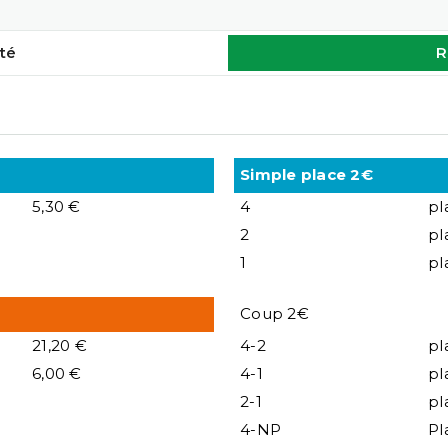
té
R
Simple place 2€
5,30 €
4
pl
2
pl
1
pl
Coup 2€
21,20 €
4-2
pl
6,00 €
4-1
pl
2-1
pl
4-NP
Pl