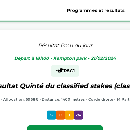
Programmes et résultats
Résultat Pmu du jour
Depart à 18h00 - Kempton park - 21/02/2024
R5
C1
ultat Quinté du classified stakes (clas
 - Allocation: 6968€ - Distance: 1400 mètres - Corde droite - 14 Par
S
C
T
2/4