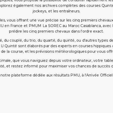
piques, vous propose la possibilité de consulter rapidement les
. Explorez également nos archives complètes des courses Quinté
jockeys, et les entraîneurs.
bles, vous offrant une vue précise sur les cinq premiers chevaux
PMU en France et PMUM La SOREC au Maroc Casablanca, avec les 
prédire les cinq premiers chevaux dans l'ordre exact.
, du couplé, du trio, du quarté, du quinté, ou d'autres types d
U Quinté sont élaborés par des experts en courses hippiques qu
 de la course, et les prévisions météorologiques pour vous offrir
ptimale, que vous naviguiez depuis votre ordinateur, votre t
té, et restez informé pour maximiser vos chances de succès dan
notre plateforme dédiée aux résultats PMU, à l'Arrivée Officiell