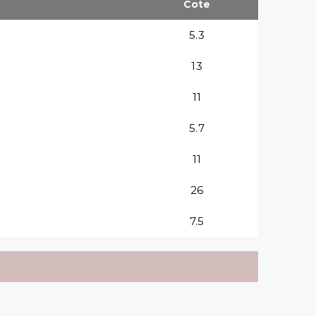
Cote
5.3
13
11
5.7
11
26
7.5