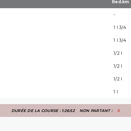
Red.km
-
1 l 3/4
1 l 3/4
1/2 l
1/2 l
1/2 l
1 l
DURÉE DE LA COURSE : 1:26:52
NON PARTANT :
5