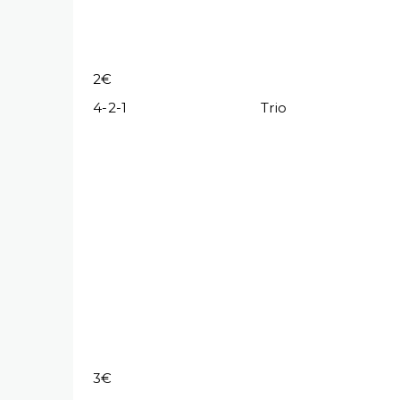
2€
4-2-1
Trio
3€