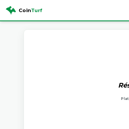
Coin
Turf
Rés
Plat