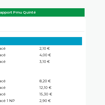
apport Pmu Quinté
acé
2,10 €
acé
4,00 €
acé
3,10 €
acé
8,20 €
acé
12,10 €
acé
15,30 €
acé 1 NP
2,90 €