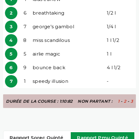
2
6
breathtaking
1/2 l
3
7
george's gambol
1/4 l
4
8
miss scandilous
1 l 1/2
5
5
airlie magic
1 l
6
9
bounce back
4 l 1/2
7
1
speedy illusion
-
DURÉE DE LA COURSE : 1:10:82
NON PARTANT :
1
-
2
-
3
Rapport Sorec Quinté
Rapport Pmu Quinté