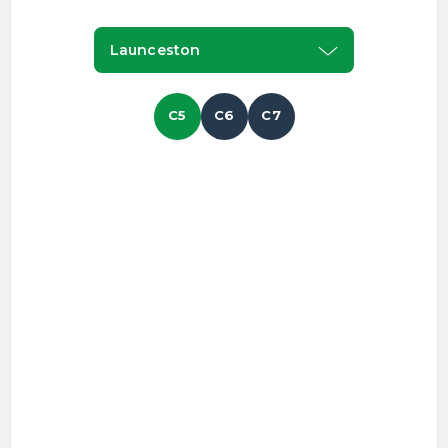
Launceston
C5
C6
C7