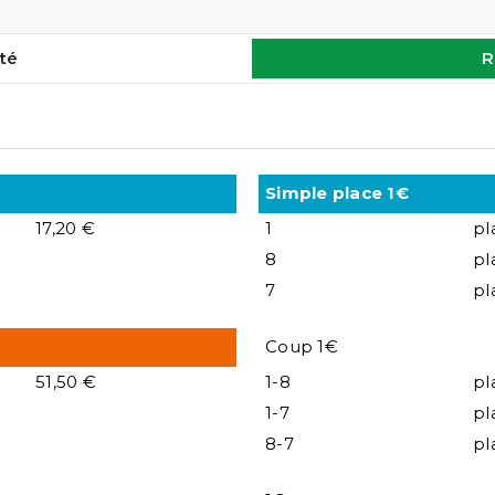
té
R
Simple place 1€
17,20 €
1
pl
8
pl
7
pl
Coup 1€
51,50 €
1-8
pl
1-7
pl
8-7
pl