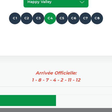
Happy Valley
C1
C2
C3
C4
C5
C6
C7
C8
Arrivée Officielle:
1 - 8 - 7 - 4 - 2 - 11 - 12