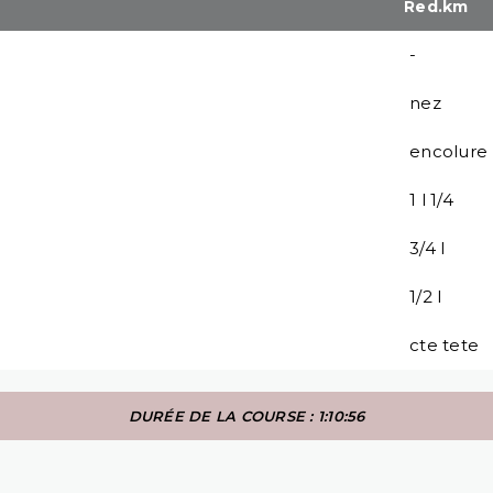
Red.km
-
nez
encolure
1 l 1/4
3/4 l
1/2 l
cte tete
DURÉE DE LA COURSE : 1:10:56