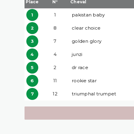
Place
N°
Cheval
1
1
pakistan baby
2
8
clear choice
3
7
golden glory
4
4
junzi
5
2
dr race
6
11
rookie star
7
12
triumphal trumpet