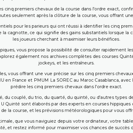
 cinq premiers chevaux de la course dans l'ordre exact, confirm
utes seulement après la clôture de la course, vous offrant une
iels pour les parieurs qui ont réussi à identifier les cinq pre
 la cagnotte, ce qui signifie des gains substantiels lorsque la
les joueurs cherchant à maximiser leurs bénéfices.
piques, vous propose la possibilité de consulter rapidement les
. Explorez également nos archives complètes des courses Quinté
jockeys, et les entraîneurs.
bles, vous offrant une vue précise sur les cinq premiers chevaux
PMU en France et PMUM La SOREC au Maroc Casablanca, avec les 
prédire les cinq premiers chevaux dans l'ordre exact.
, du couplé, du trio, du quarté, du quinté, ou d'autres types d
U Quinté sont élaborés par des experts en courses hippiques qu
 de la course, et les prévisions météorologiques pour vous offrir
ptimale, que vous naviguiez depuis votre ordinateur, votre t
té, et restez informé pour maximiser vos chances de succès dan