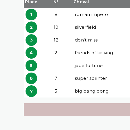
Place
N°
Cheval
1
8
roman impero
2
10
silverfield
3
12
don't miss
4
2
friends of ka ying
5
1
jade fortune
6
7
super sprinter
7
3
big bang bong