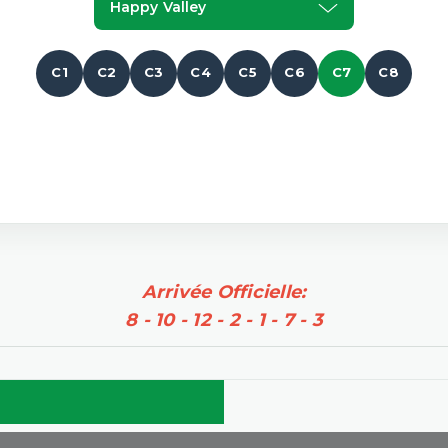
Happy Valley
C1
C2
C3
C4
C5
C6
C7
C8
Arrivée Officielle:
8 - 10 - 12 - 2 - 1 - 7 - 3