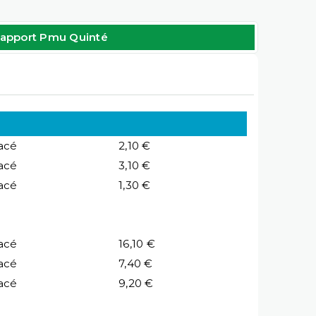
apport Pmu Quinté
acé
2,10 €
acé
3,10 €
acé
1,30 €
acé
16,10 €
acé
7,40 €
acé
9,20 €