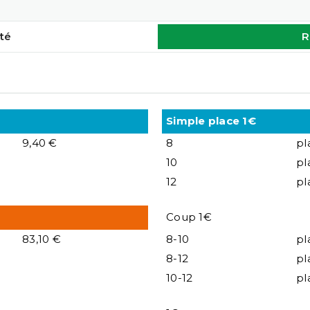
té
R
Simple place 1€
9,40 €
8
pl
10
pl
12
pl
Coup 1€
83,10 €
8-10
pl
8-12
pl
10-12
pl