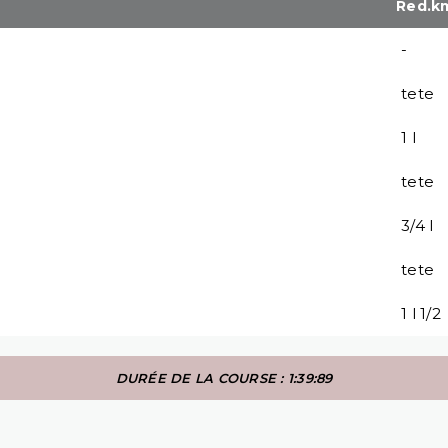
Red.k
-
tete
1 l
tete
3/4 l
tete
1 l 1/2
DURÉE DE LA COURSE : 1:39:89