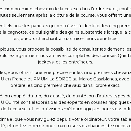
 cinq premiers chevaux de la course dans l'ordre exact, confirm
utes seulement après la clôture de la course, vous offrant une
iels pour les parieurs qui ont réussi à identifier les cinq pre
 la cagnotte, ce qui signifie des gains substantiels lorsque la
les joueurs cherchant à maximiser leurs bénéfices.
piques, vous propose la possibilité de consulter rapidement les
. Explorez également nos archives complètes des courses Quinté
jockeys, et les entraîneurs.
bles, vous offrant une vue précise sur les cinq premiers chevaux
PMU en France et PMUM La SOREC au Maroc Casablanca, avec les 
prédire les cinq premiers chevaux dans l'ordre exact.
, du couplé, du trio, du quarté, du quinté, ou d'autres types d
U Quinté sont élaborés par des experts en courses hippiques qu
 de la course, et les prévisions météorologiques pour vous offrir
ptimale, que vous naviguiez depuis votre ordinateur, votre t
té, et restez informé pour maximiser vos chances de succès dan