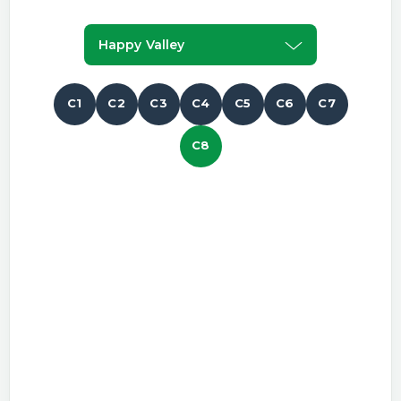
Happy Valley
C1
C2
C3
C4
C5
C6
C7
C8