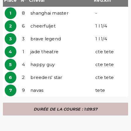
Place
N°
Cheval
Red.km
1
8
shanghai master
-
2
6
cheerfuljet
1 l 1/4
3
3
brave legend
1 l 1/4
4
1
jade theatre
cte tete
5
4
happy guy
cte tete
6
2
breeders' star
cte tete
7
9
navas
tete
DURÉE DE LA COURSE : 1:09:57