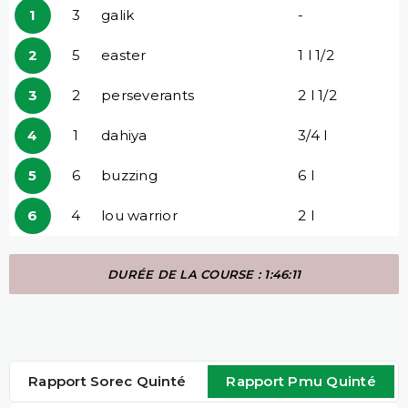
1
3
galik
-
2
5
easter
1 l 1/2
3
2
perseverants
2 l 1/2
4
1
dahiya
3/4 l
5
6
buzzing
6 l
6
4
lou warrior
2 l
DURÉE DE LA COURSE : 1:46:11
Rapport Sorec Quinté
Rapport Pmu Quinté