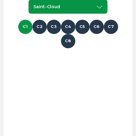
Saint-Cloud
C1
C2
C3
C4
C5
C6
C7
C8