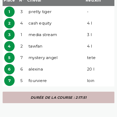
Place
N°
Cheval
Red.km
1
3
pretty tiger
-
2
4
cash equity
4 l
3
1
media stream
3 l
4
2
tawfan
4 l
5
7
mystery angel
tete
6
6
alexina
20 l
7
5
fourviere
loin
DURÉE DE LA COURSE : 2:17:51