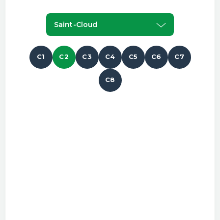
Saint-Cloud
C1
C2
C3
C4
C5
C6
C7
C8