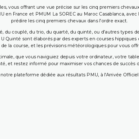
bles, vous offrant une vue précise sur les cinq premiers chevaux
PMU en France et PMUM La SOREC au Maroc Casablanca, avec les 
prédire les cinq premiers chevaux dans l'ordre exact.
, du couplé, du trio, du quarté, du quinté, ou d'autres types d
U Quinté sont élaborés par des experts en courses hippiques qu
 de la course, et les prévisions météorologiques pour vous offrir
ptimale, que vous naviguiez depuis votre ordinateur, votre t
té, et restez informé pour maximiser vos chances de succès dan
notre plateforme dédiée aux résultats PMU, à l'Arrivée Officiell