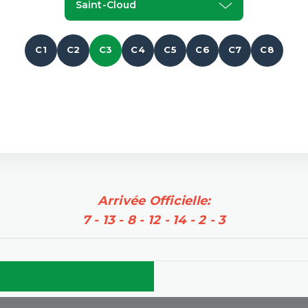
Saint-Cloud
C1
C2
C3
C4
C5
C6
C7
C8
Arrivée Officielle:
7 - 13 - 8 - 12 - 14 - 2 - 3