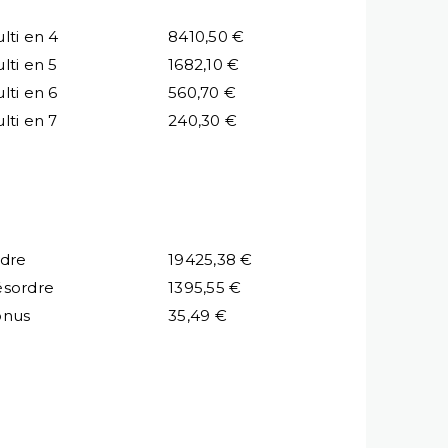
lti en 4
8410,50 €
lti en 5
1682,10 €
lti en 6
560,70 €
lti en 7
240,30 €
dre
19425,38 €
sordre
1395,55 €
onus
35,49 €