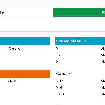
té
R
Simple place 1€
10,60 €
7
pl
13
pl
8
pl
Coup 1€
74,90 €
7-13
pl
7-8
pl
13-8
pl