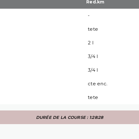
Red.km
-
tete
2 l
3/4 l
3/4 l
cte enc.
tete
DURÉE DE LA COURSE : 1:28:28