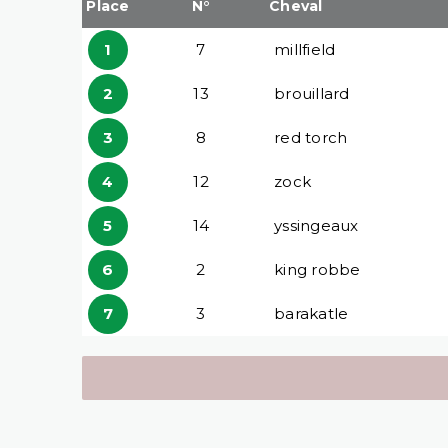
Place
N°
Cheval
1
7
millfield
2
13
brouillard
3
8
red torch
4
12
zock
5
14
yssingeaux
6
2
king robbe
7
3
barakatle