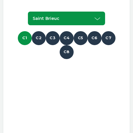
Saint Brieuc
C1
C2
C3
C4
C5
C6
C7
C8