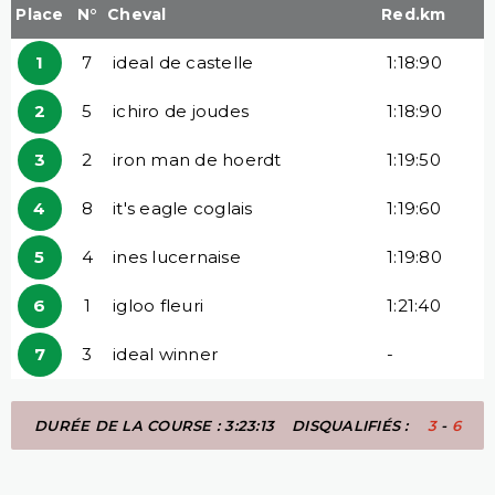
Place
N°
Cheval
Red.km
1
7
ideal de castelle
1:18:90
2
5
ichiro de joudes
1:18:90
3
2
iron man de hoerdt
1:19:50
4
8
it's eagle coglais
1:19:60
5
4
ines lucernaise
1:19:80
6
1
igloo fleuri
1:21:40
7
3
ideal winner
-
DURÉE DE LA COURSE : 3:23:13
DISQUALIFIÉS :
3
-
6