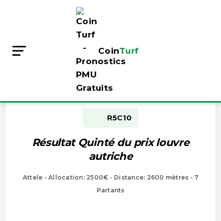
Coin
Turf
Résultat Pmu du jour
Depart à 19h45 - Krieau (vienne) - 21/03/2021
R5
C10
Résultat Quinté du prix louvre
autriche
Attele - Allocation: 2500€ - Distance: 2600 mètres - 7
Partants