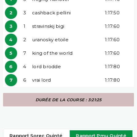
2
3
cashback pellini
1:17:50
3
1
stravinskij bigi
1:17:60
4
2
uranosky etoile
1:17:60
5
7
king of the world
1:17:60
6
4
lord brodde
1:17:80
7
6
vrai lord
1:17:80
DURÉE DE LA COURSE : 3:21:25
Rapport Sorec Quinté
Rapport Pmu Quinté