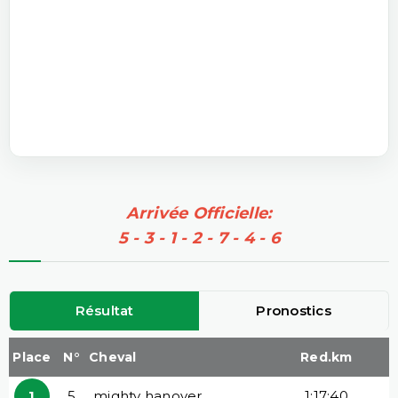
Arrivée Officielle:
5 - 3 - 1 - 2 - 7 - 4 - 6
Résultat
Pronostics
Place
N°
Cheval
Red.km
1
5
mighty hanover
1:17:40