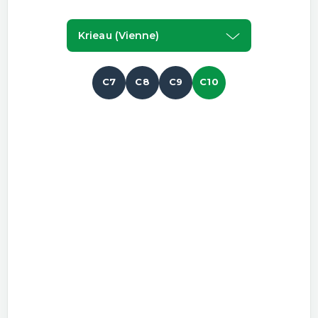
Krieau (vienne)
C7
C8
C9
C10