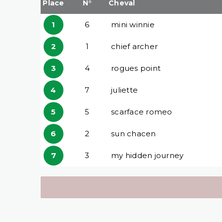
Place
N°
Cheval
1
6
mini winnie
2
1
chief archer
3
4
rogues point
4
7
juliette
5
5
scarface romeo
6
2
sun chacen
7
3
my hidden journey