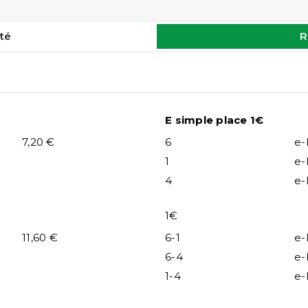
té
R
E simple place 1€
7,20 €
6
e-
1
e-
4
e-
1€
11,60 €
6-1
e-
6-4
e-
1-4
e-