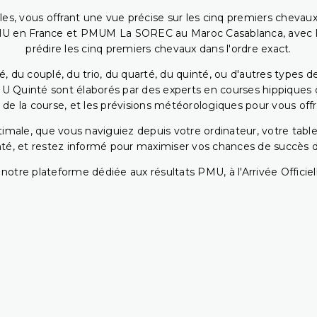
bles, vous offrant une vue précise sur les cinq premiers chevaux
PMU en France et PMUM La SOREC au Maroc Casablanca, avec les 
prédire les cinq premiers chevaux dans l'ordre exact.
, du couplé, du trio, du quarté, du quinté, ou d'autres types d
U Quinté sont élaborés par des experts en courses hippiques qu
 de la course, et les prévisions météorologiques pour vous offrir
ptimale, que vous naviguiez depuis votre ordinateur, votre t
té, et restez informé pour maximiser vos chances de succès dan
notre plateforme dédiée aux résultats PMU, à l'Arrivée Officiell