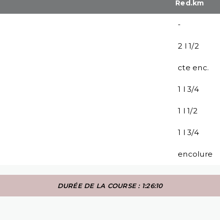
Red.km
-
2 l 1/2
cte enc.
1 l 3/4
1 l 1/2
1 l 3/4
encolure
DURÉE DE LA COURSE : 1:26:10