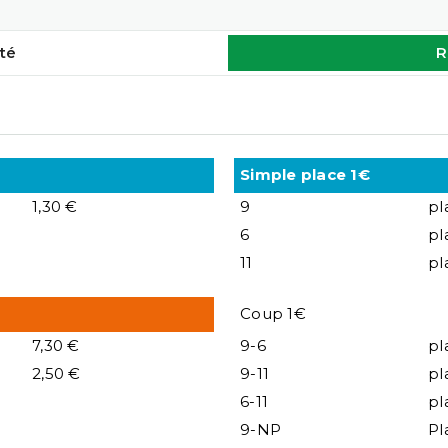
té
R
Simple place 1€
1,30 €
9
pl
6
pl
11
pl
Coup 1€
7,30 €
9-6
pl
2,50 €
9-11
pl
6-11
pl
9-NP
Pl