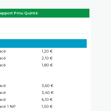
apport Pmu Quinté
acé
1,20 €
acé
2,10 €
acé
1,80 €
acé
3,60 €
acé
3,40 €
acé
6,10 €
acé 1 NP
1,50 €