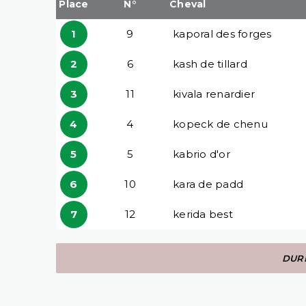
Place
N°
Cheval
1
9
kaporal des forges
2
6
kash de tillard
3
11
kivala renardier
4
4
kopeck de chenu
5
5
kabrio d'or
6
10
kara de padd
7
12
kerida best
DURÉ