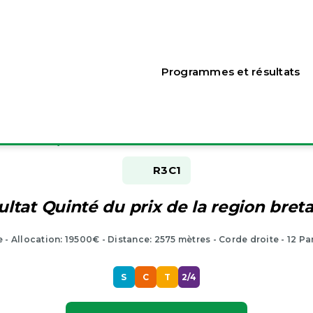
Programmes et résultats
Résultat Pmu du jour
Depart à 11h50 - Saint brieuc - 21/03/2023
R3
C1
ultat Quinté du prix de la region bret
e - Allocation: 19500€ - Distance: 2575 mètres - Corde droite - 12 Pa
S
C
T
2/4