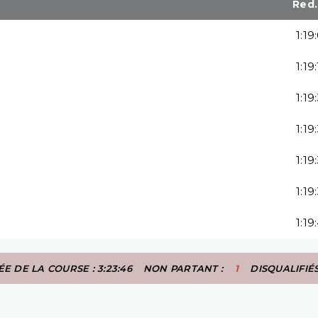
Red
1:19
1:19
1:19
1:19
1:19
1:19
1:19
E DE LA COURSE : 3:23:46
NON PARTANT :
1
DISQUALIFI