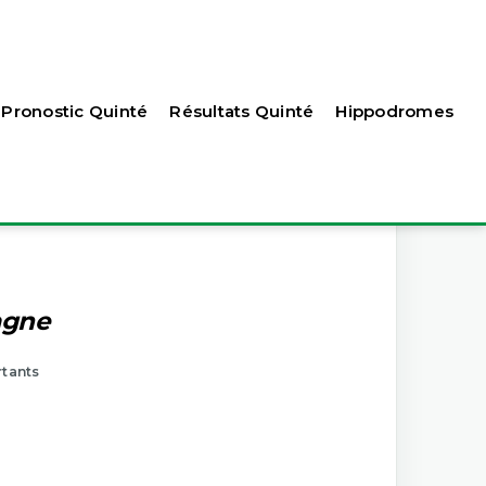
Pronostic Quinté
Résultats Quinté
Hippodromes
agne
rtants