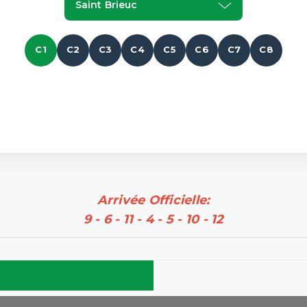
Saint Brieuc
C1
C2
C3
C4
C5
C6
C7
C8
Arrivée Officielle:
9 - 6 - 11 - 4 - 5 - 10 - 12