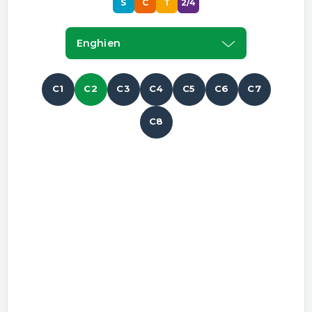
S
C
T
2/4
Enghien
C1
C2
C3
C4
C5
C6
C7
C8