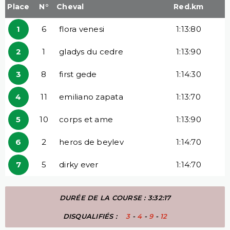
Place
N°
Cheval
Red.km
1
6
flora venesi
1:13:80
2
1
gladys du cedre
1:13:90
3
8
first gede
1:14:30
4
11
emiliano zapata
1:13:70
5
10
corps et ame
1:13:90
6
2
heros de beylev
1:14:70
7
5
dirky ever
1:14:70
DURÉE DE LA COURSE : 3:32:17
DISQUALIFIÉS :
3
-
4
-
9
-
12