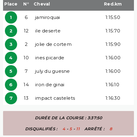
Place
N°
Cheval
Red.km
1
6
jamiroquai
1:15:50
2
12
ile deserte
1:15:70
3
2
jolie de cortem
1:15:90
4
10
ines picarde
1:16:00
5
7
july du guesne
1:16:00
6
14
iron de ginai
1:16:10
7
13
impact castelets
1:16:30
DURÉE DE LA COURSE : 3:37:50
DISQUALIFIÉS :
4
-
5
-
11
ARRÊTÉ :
8