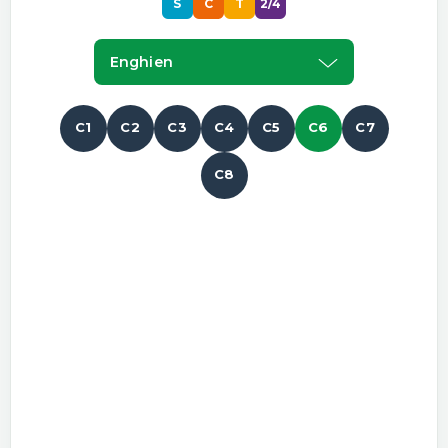
S
C
T
2/4
Enghien
C1
C2
C3
C4
C5
C6
C7
C8