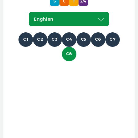
S
C
T
2/4
Enghien
C1
C2
C3
C4
C5
C6
C7
C8