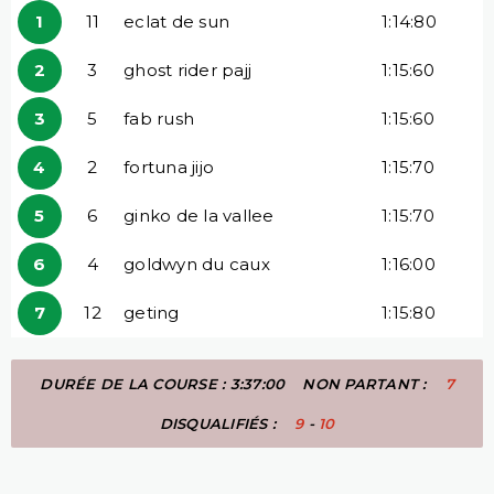
1
11
eclat de sun
1:14:80
2
3
ghost rider pajj
1:15:60
3
5
fab rush
1:15:60
4
2
fortuna jijo
1:15:70
5
6
ginko de la vallee
1:15:70
6
4
goldwyn du caux
1:16:00
7
12
geting
1:15:80
DURÉE DE LA COURSE : 3:37:00
NON PARTANT :
7
DISQUALIFIÉS :
9
-
10