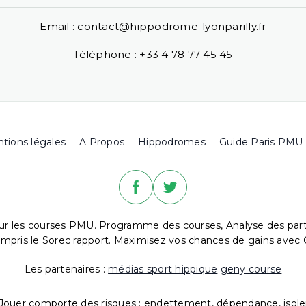
Email : contact@hippodrome-lyonparilly.fr
Téléphone : +33 4 78 77 45 45
tions légales
A Propos
Hippodromes
Guide Paris PMU
ur les courses PMU. Programme des courses, Analyse des partant
 compris le Sorec rapport. Maximisez vos chances de gains avec C
Les partenaires :
médias sport hippique
geny course
Jouer comporte des risques : endettement, dépendance, isol