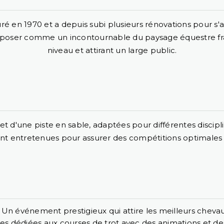
ré en 1970 et a depuis subi plusieurs rénovations pour 
s'imposer comme un incontournable du paysage équestre fra
niveau et attirant un large public.
d'une piste en sable, adaptées pour différentes disciplin
t entretenues pour assurer des compétitions optimales t
 Un événement prestigieux qui attire les meilleurs chevau
es dédiées aux courses de trot avec des animations et des 