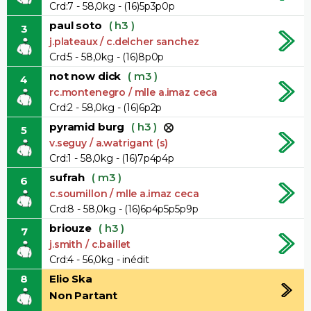
Crd:7 - 58,0kg - (16)5p3p0p
paul soto
( h3 )
3
j.plateaux / c.delcher sanchez
Crd:5 - 58,0kg - (16)8p0p
not now dick
( m3 )
4
rc.montenegro / mlle a.imaz ceca
Crd:2 - 58,0kg - (16)6p2p
pyramid burg
( h3 )
5
v.seguy / a.watrigant (s)
Crd:1 - 58,0kg - (16)7p4p4p
sufrah
( m3 )
6
c.soumillon / mlle a.imaz ceca
Crd:8 - 58,0kg - (16)6p4p5p5p9p
briouze
( h3 )
7
j.smith / c.baillet
Crd:4 - 56,0kg - inédit
8
Elio Ska
Non Partant