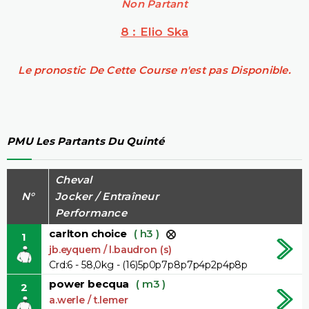
Non Partant
8 : Elio Ska
Le pronostic De Cette Course n'est pas Disponible.
PMU Les Partants Du Quinté
Cheval
N°
Jocker / Entraîneur
Performance
carlton choice
( h3 )
1
jb.eyquem / l.baudron (s)
Crd:6 - 58,0kg - (16)5p0p7p8p7p4p2p4p8p
power becqua
( m3 )
2
a.werle / t.lemer