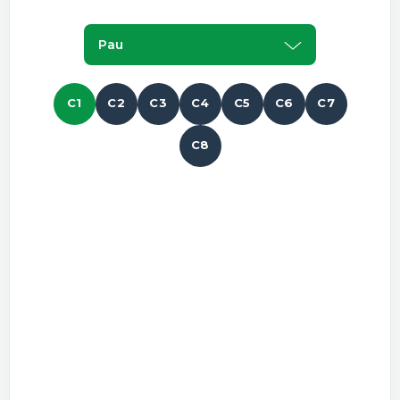
Pau
C1
C2
C3
C4
C5
C6
C7
C8