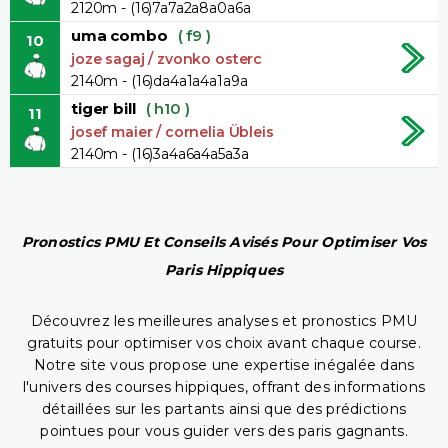
2120m - (16)7a7a2a8a0a6a
uma combo
( f9 )
10
joze sagaj / zvonko osterc
2140m - (16)da4a1a4a1a9a
tiger bill
( h10 )
11
josef maier / cornelia Übleis
2140m - (16)3a4a6a4a5a3a
Pronostics PMU Et Conseils Avisés Pour Optimiser Vos
Paris Hippiques
Découvrez les meilleures analyses et pronostics PMU
gratuits pour optimiser vos choix avant chaque course.
Notre site vous propose une expertise inégalée dans
l'univers des courses hippiques, offrant des informations
détaillées sur les partants ainsi que des prédictions
pointues pour vous guider vers des paris gagnants.