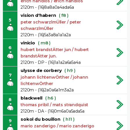
erich handlos / erich handlos
2120m - (16)8a8a0a4ada6a
vision d'habern
( f8 )
5
peter schwarzlmÜller / peter
schwarzlmÜller
2120m - (16)5a3a8a1a1a2a
vinicio
( m8 )
6
hubert brandstÄtter jun / hubert
brandstÄtter jun.
2120m - DP - (16)1a1a2a6a5a4a
ulysse de corbery
( h9 )
7
johann lichtenwÖrther / johann
lichtenwÖrther
2120m - (16)2a0a6a1m3a2a
blackwell
( h6 )
8
thomas pribil / mats strandquist
2120m - DA - (16)0m6a0a5ada5a
sokol du bouillon
( h11 )
9
mario zanderigo / mario zanderigo