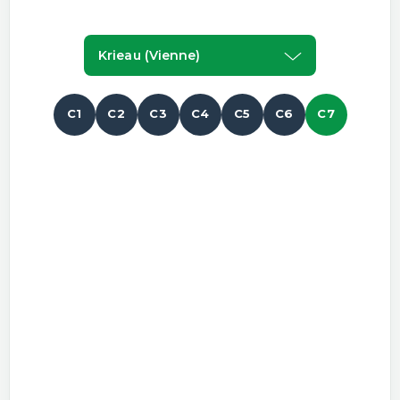
Krieau (vienne)
C1
C2
C3
C4
C5
C6
C7