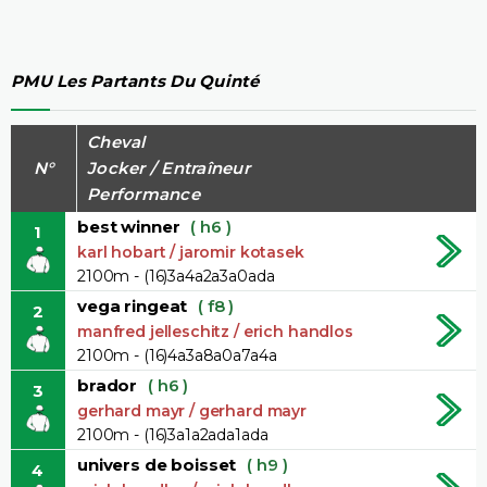
PMU Les Partants Du Quinté
Cheval
N°
Jocker / Entraîneur
Performance
best winner
( h6 )
1
karl hobart / jaromir kotasek
2100m - (16)3a4a2a3a0ada
vega ringeat
( f8 )
2
manfred jelleschitz / erich handlos
2100m - (16)4a3a8a0a7a4a
brador
( h6 )
3
gerhard mayr / gerhard mayr
2100m - (16)3a1a2ada1ada
univers de boisset
( h9 )
4