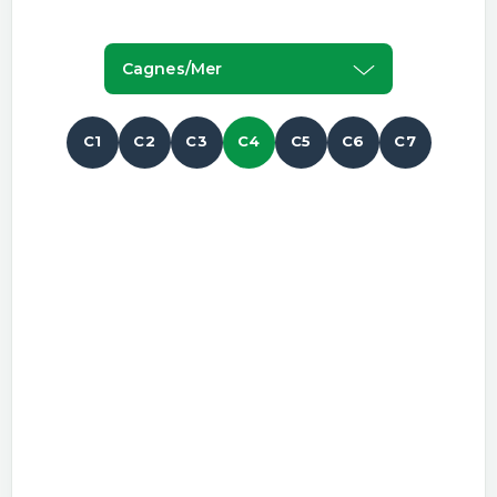
Cagnes/mer
C1
C2
C3
C4
C5
C6
C7