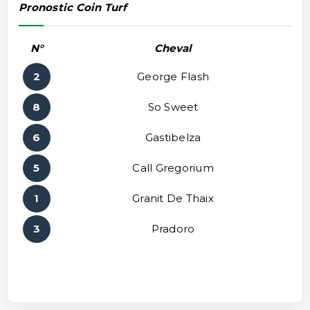
Pronostic Coin Turf
N°
Cheval
2
George Flash
8
So Sweet
6
Gastibelza
5
Call Gregorium
1
Granit De Thaix
3
Pradoro