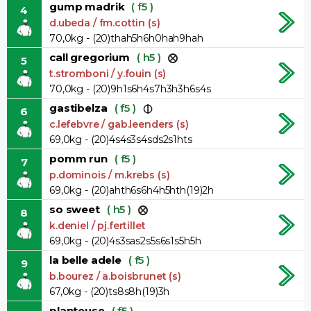
gump madrik
( f5 )
4
d.ubeda / fm.cottin (s)
70,0kg - (20)thah5h6h0hah9hah
call gregorium
( h5 )
5
t.stromboni / y.fouin (s)
70,0kg - (20)9h1s6h4s7h3h3h6s4s
gastibelza
( f5 )
6
c.lefebvre / gab.leenders (s)
69,0kg - (20)4s4s3s4sds2s1hts
pomm run
( f5 )
7
p.dominois / m.krebs (s)
69,0kg - (20)ahth6s6h4h5hth(19)2h
so sweet
( h5 )
8
k.deniel / pj.fertillet
69,0kg - (20)4s3sas2s5s6s1s5h5h
la belle adele
( f5 )
9
b.bourez / a.boisbrunet (s)
67,0kg - (20)ts8s8h(19)3h
planteuse
( f5 )