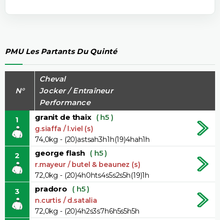
PMU Les Partants Du Quinté
Cheval
N°
Jocker / Entraîneur
Performance
granit de thaix
( h5 )
1
g.siaffa / l.viel (s)
74,0kg - (20)astsah3h1h(19)4hah1h
george flash
( h5 )
2
r.mayeur / butel & beaunez (s)
72,0kg - (20)4h0hts4s5s2s5h(19)1h
pradoro
( h5 )
3
n.curtis / d.satalia
72,0kg - (20)4h2s3s7h6h5s5h5h