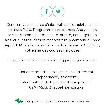
Coin Turf votre source d'informations complète sur les
courses PMU. Programme des courses, Analyse des
partants, pronostics du quinté, quarté, tiercé gratuits,
ainsi que les résultats et rapports turf, y compris le Sorec
rapport. Maximisez vos chances de gains avec Coin Turf,
votre allié des courses hippiques.
Les partenaires :
médias sport hippique
geny course
Jouer comporte des risques : endettement,
dépendance, isolement.
Pour obtenir de l'aide, veuillez appeler Le
09.74.75.13.13 (appel non surtaxé).
Copyright © 2026 Coin Turf - Tous droits réservés