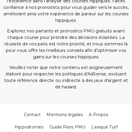
l'excellence dans l'analyse des courses hippiques. Faites
confiance à nos pronostics pour vous guider vers le succès,
améliorant ainsi votre expérience de parieur sur les courses
hippiques.
Explorez nos partants et pronostics PMU gratuits avant
chaque course pour prendre des décisions éclairées. La
réussite de vos paris est notre priorité, et nous sommes là
pour vous offrir les meilleurs conseils afin d'optimiser vos
gains sur les courses hippiques.
Veuillez noter que notre contenu est soigneusement
élaboré pour respecter les politiques d'AdSense, excluant
toute référence directe ou indirecte à des jeux d'argent et
de hasard.
Contact
Mentions légales
A Propos
Hippodromes
Guide Paris PMU
Lexique Turf