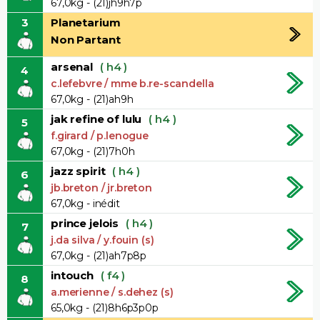
67,0kg - (21)jh9h7p
3
Planetarium
Non Partant
arsenal
( h4 )
4
c.lefebvre / mme b.re-scandella
67,0kg - (21)ah9h
jak refine of lulu
( h4 )
5
f.girard / p.lenogue
67,0kg - (21)7h0h
jazz spirit
( h4 )
6
jb.breton / jr.breton
67,0kg - inédit
prince jelois
( h4 )
7
j.da silva / y.fouin (s)
67,0kg - (21)ah7p8p
intouch
( f4 )
8
a.merienne / s.dehez (s)
65,0kg - (21)8h6p3p0p