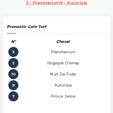
3 : Planetarium
9 : Autorizia
Pronostic Coin Turf
N°
Cheval
3
Planetarium
2
Illogique D'ainay
10
Nuit De Folie
9
Autorizia
7
Prince Jelois