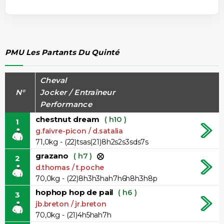
PMU Les Partants Du Quinté
Cheval
N°
Jocker / Entraîneur
Performance
chestnut dream
( h10 )
1
g.faivre-picon / d.satalia
71,0kg - (22)tsas(21)8h2s2s3sds7s
grazano
( h7 )
2
d.thomas / t.poche
70,0kg - (22)8h3h3hah7h6h8h3h8p
hophop hop de pail
( h6 )
3
jb.breton / jr.breton
70,0kg - (21)4h5hah7h