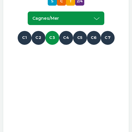
S
C
T
2/4
Cagnes/mer
C1
C2
C3
C4
C5
C6
C7