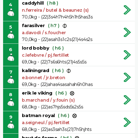
caddyhill
( h8 )
4
n.ferreira / butel & beaunez (s)
70,0kg - (22)3s4h7h4h5h1h5has3s
farasilver
( h7 )
5
a.davodi / s.foucher
70,0kg - (22)asah3s1c2s(21)4s4s2s
lord bobby
( h6 )
6
c.lefebvre / pj.fertillet
69,0kg - (22)7s6s6hts(21)4s5s5s
kaliningrad
( h6 )
7
e.bonnet / jr.breton
69,0kg - (22)ahas4sasahah6h0has
erik le viking
( h6 )
8
b.marchand / y.fouin (s)
68,0kg - (22)as7hjs5sds5s2s5s
batman royal
( h6 )
9
a.seigneul / pj.fertillet
68,0kg - (22)as3sah3s(21)7h5hjhts
haut de forme
( h6 )