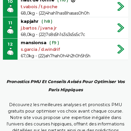
10
t.vabois / t.poche
68,0kg - (22)4hah1has8hasas0h0h
kapjahr
( h8 )
11
j.bartos / j.vana jr
68,0kg - (22)7s8s5h1s3s3s5s5c7c
mansionsa
( f9 )
12
s.garcia / d.windrif
67,0kg - (22)ah7hah0h4h2h0h5h5h
Pronostics PMU Et Conseils Avisés Pour Optimiser Vos
Paris Hippiques
Découvrez les meilleures analyses et pronostics PMU
gratuits pour optimiser vos choix avant chaque course.
Notre site vous propose une expertise inégalée dans
l'univers des courses hippiques, offrant des informations
détaillées sur les partants ainsi que des prédictions