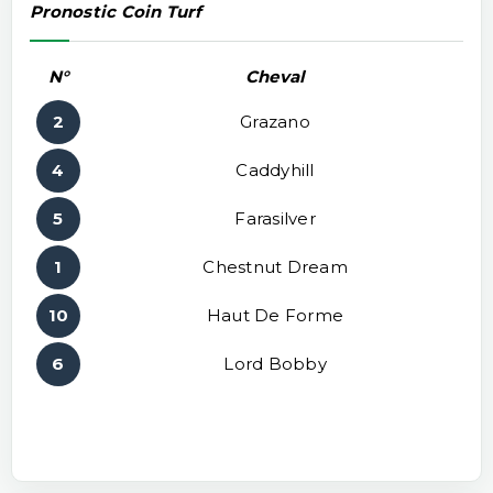
Pronostic Coin Turf
N°
Cheval
2
Grazano
4
Caddyhill
5
Farasilver
1
Chestnut Dream
10
Haut De Forme
6
Lord Bobby