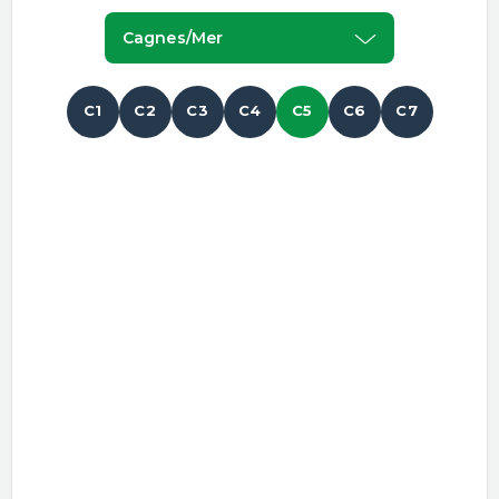
Cagnes/mer
C1
C2
C3
C4
C5
C6
C7