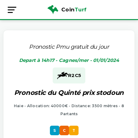
Coin
Turf
Pronostic Pmu gratuit du jour
Depart à 14h17 - Cagnes/mer - 01/01/2024
R2
C5
Pronostic du Quinté prix stodoun
Haie - Allocation: 40000€ - Distance: 3500 mètres - 8
Partants
S
C
T
S