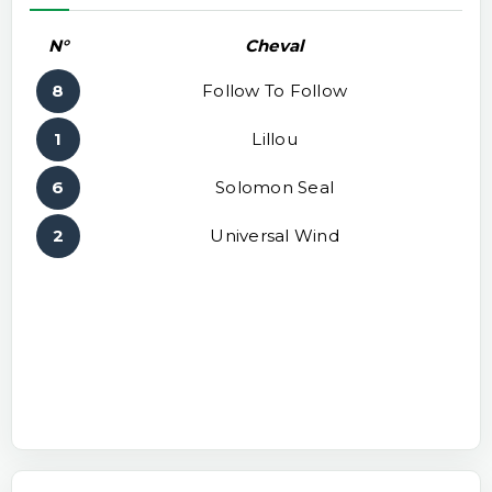
N°
Cheval
8
Follow To Follow
1
Lillou
6
Solomon Seal
2
Universal Wind