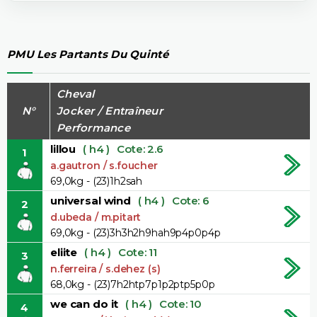
PMU Les Partants Du Quinté
Cheval
N°
Jocker / Entraîneur
Performance
lillou
( h4 )
Cote: 2.6
1
a.gautron / s.foucher
69,0kg - (23)1h2sah
universal wind
( h4 )
Cote: 6
2
d.ubeda / m.pitart
69,0kg - (23)3h3h2h9hah9p4p0p4p
eliite
( h4 )
Cote: 11
3
n.ferreira / s.dehez (s)
68,0kg - (23)7h2htp7p1p2ptp5p0p
we can do it
( h4 )
Cote: 10
4