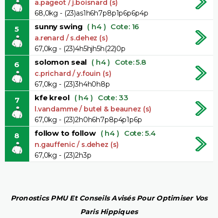
a.pageot / j.boisnard (s)
68,0kg - (23)as1h6h7p8p1p6p6p4p
sunny swing
( h4 )
Cote: 16
5
a.renard / s.dehez (s)
67,0kg - (23)4h5hjh5h(22)0p
solomon seal
( h4 )
Cote: 5.8
6
c.prichard / y.fouin (s)
67,0kg - (23)3h4h0h8p
kfe kreol
( h4 )
Cote: 33
7
l.vandamme / butel & beaunez (s)
67,0kg - (23)2h0h6h7p8p4p1p6p
follow to follow
( h4 )
Cote: 5.4
8
n.gauffenic / s.dehez (s)
67,0kg - (23)2h3p
Pronostics PMU Et Conseils Avisés Pour Optimiser Vos
Paris Hippiques