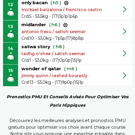
only bacan
( h5 )
12
mickael barzalona / francisco castro
Crd:5 - 53,5kg - (17)3p1p1p6p
midlander
( h6 )
13
antonio fresu / satish seemar
Crd:10 - 53,0kg - 7p5p(17)8p8p
satwa story
( h8 )
14
tadhg o'shea / satish seemar
Crd:1 - 53,0kg - (17)0p0p(15)1p
wonder of qatar
( m6 )
15
jimmy quinn / rashed bouresly
Crd:13 - 53,0kg - (17)9p0p(15)1p
Pronostics PMU Et Conseils Avisés Pour Optimiser Vos
Paris Hippiques
Découvrez les meilleures analyses et pronostics PMU
gratuits pour optimiser vos choix avant chaque course.
Notre site vous propose une expertise inégalée dans