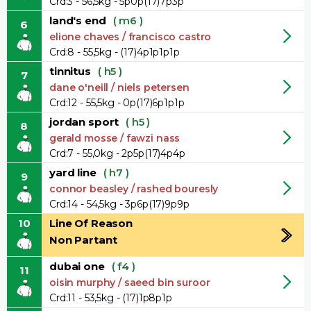
Crd:3 - 56,5kg - 5p0p(17)7p3p
land's end
( m6 )
6
elione chaves / francisco castro
Crd:8 - 55,5kg - (17)4p1p1p1p
tinnitus
( h5 )
7
dane o'neill / niels petersen
Crd:12 - 55,5kg - 0p(17)6p1p1p
jordan sport
( h5 )
8
gerald mosse / fawzi nass
Crd:7 - 55,0kg - 2p5p(17)4p4p
yard line
( h7 )
9
connor beasley / rashed bouresly
Crd:14 - 54,5kg - 3p6p(17)9p9p
10
Line Of Reason
Non Partant
dubai one
( f4 )
11
oisin murphy / saeed bin suroor
Crd:11 - 53,5kg - (17)1p8p1p