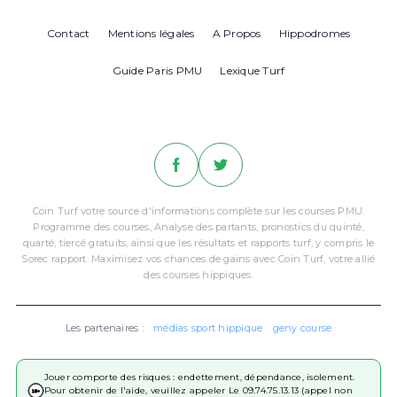
Contact
Mentions légales
A Propos
Hippodromes
Guide Paris PMU
Lexique Turf
Coin Turf votre source d'informations complète sur les courses PMU.
Programme des courses, Analyse des partants, pronostics du quinté,
quarté, tiercé gratuits, ainsi que les résultats et rapports turf, y compris le
Sorec rapport. Maximisez vos chances de gains avec Coin Turf, votre allié
des courses hippiques.
Les partenaires :
médias sport hippique
geny course
Jouer comporte des risques : endettement, dépendance, isolement.
Pour obtenir de l'aide, veuillez appeler Le 09.74.75.13.13 (appel non
18+