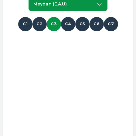
Meydan (e.a.u)
C1
C2
C3
C4
C5
C6
C7