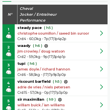
Cheval
N°
Jocker / Entraîneur
Performance
steady pace
( h5 )
1
christophe soumillon / saeed bin suroor
Crd:4 - 60,0kg - 7p(17)1p4p2p
waady
( h6 )
2
jim crowley / doug watson
Crd:2 - 59,0kg - 9p(17)3p4p1p
tupi
( h6 )
3
james doyle / richard hannon
Crd:6 - 58,5kg - (17)7p9p3p0p
viscount barfield
( h5 )
4
adrie de vries / niels petersen
Crd:15 - 57,0kg - 0p(17)7p3p0p
sir maximilian
( h9 )
5
william buick / ian williams