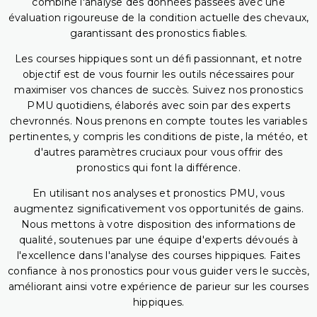
combine l'analyse des données passées avec une
évaluation rigoureuse de la condition actuelle des chevaux,
garantissant des pronostics fiables.
Les courses hippiques sont un défi passionnant, et notre
objectif est de vous fournir les outils nécessaires pour
maximiser vos chances de succès. Suivez nos pronostics
PMU quotidiens, élaborés avec soin par des experts
chevronnés. Nous prenons en compte toutes les variables
pertinentes, y compris les conditions de piste, la météo, et
d'autres paramètres cruciaux pour vous offrir des
pronostics qui font la différence.
En utilisant nos analyses et pronostics PMU, vous
augmentez significativement vos opportunités de gains.
Nous mettons à votre disposition des informations de
qualité, soutenues par une équipe d'experts dévoués à
l'excellence dans l'analyse des courses hippiques. Faites
confiance à nos pronostics pour vous guider vers le succès,
améliorant ainsi votre expérience de parieur sur les courses
hippiques.