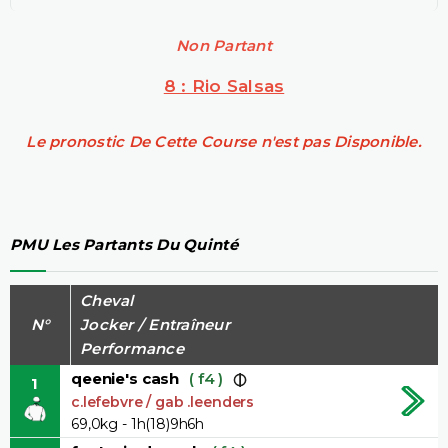
Non Partant
8 : Rio Salsas
Le pronostic De Cette Course n'est pas Disponible.
PMU Les Partants Du Quinté
Cheval
N°
Jocker / Entraîneur
Performance
qeenie's cash
( f4 )
1
c.lefebvre / gab .leenders
69,0kg - 1h(18)9h6h