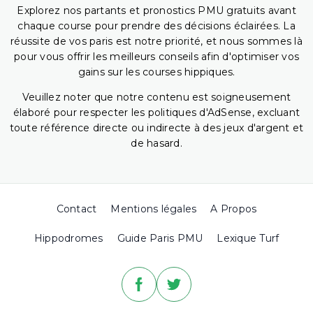
Explorez nos partants et pronostics PMU gratuits avant
chaque course pour prendre des décisions éclairées. La
réussite de vos paris est notre priorité, et nous sommes là
pour vous offrir les meilleurs conseils afin d'optimiser vos
gains sur les courses hippiques.
Veuillez noter que notre contenu est soigneusement
élaboré pour respecter les politiques d'AdSense, excluant
toute référence directe ou indirecte à des jeux d'argent et
de hasard.
Contact
Mentions légales
A Propos
Hippodromes
Guide Paris PMU
Lexique Turf