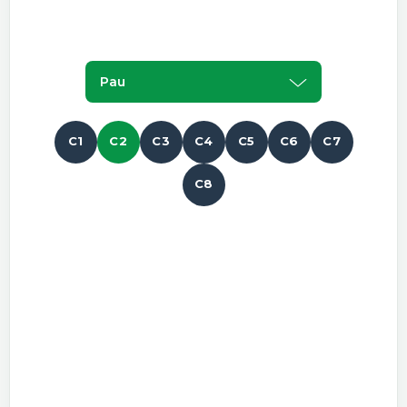
Pau
C1
C2
C3
C4
C5
C6
C7
C8