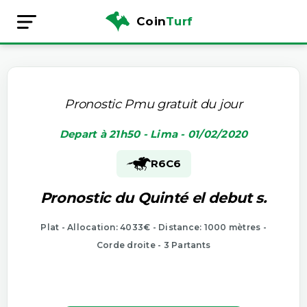
Coin
Turf
Pronostic Pmu gratuit du jour
Depart à 21h50 - Lima - 01/02/2020
R6
C6
Pronostic du Quinté el debut s.
Plat - Allocation: 4033€ - Distance: 1000 mètres -
Corde droite - 3 Partants