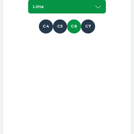
Lima
C4
C5
C6
C7