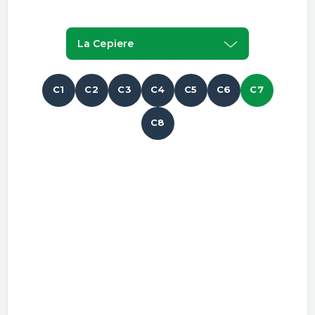
La Cepiere
C1
C2
C3
C4
C5
C6
C7
C8