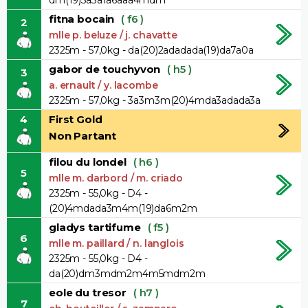
fitna bocain
( f6 )
2
mlle p. beluze / j. chavatte
2325m - 57,0kg - da(20)2adadada(19)da7a0a
gabor de touchyvon
( h5 )
3
a. ernault / y. lacombe
2325m - 57,0kg - 3a3m3m(20)4mda3adada3a
4
First Gold
Non Partant
filou du londel
( h6 )
5
mlle m. darbord / m. criado
2325m - 55,0kg - D4 -
(20)4mdada3m4m(19)da6m2m
gladys tartifume
( f5 )
6
mlle m. paillard / n. langlois
2325m - 55,0kg - D4 -
da(20)dm3mdm2m4m5mdm2m
eole du tresor
( h7 )
7