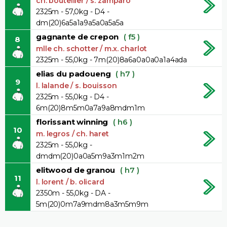
ch. bouteiller / s. zamparo
2325m - 57,0kg - D4 -
dm(20)6a5a1a9a5a0a5a5a
gagnante de crepon
( f5 )
8
mlle ch. schotter / m.x. charlot
2325m - 55,0kg - 7m(20)8a6a0a0a0a1a4ada
elias du padoueng
( h7 )
9
l. lalande / s. bouisson
2325m - 55,0kg - D4 -
6m(20)8m5m0a7a9a8mdm1m
florissant winning
( h6 )
10
m. legros / ch. haret
2325m - 55,0kg -
dmdm(20)0a0a5m9a3m1m2m
elitwood de granou
( h7 )
11
l. lorent / b. olicard
2350m - 55,0kg - DA -
5m(20)0m7a9mdm8a3m5m9m