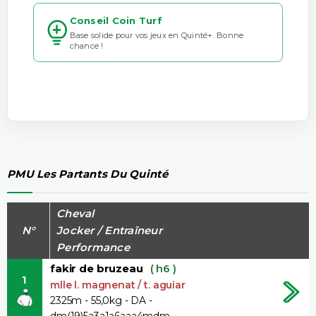
Conseil Coin Turf
Base solide pour vos jeux en Quinté+. Bonne
chance !
PMU Les Partants Du Quinté
Cheval
N°
Jocker / Entraîneur
Performance
fakir de bruzeau
( h6 )
1
mlle l. magnenat / t. aguiar
2325m - 55,0kg - DA -
dm(19)5a3a1a6aaa4mdm