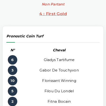
Non Partant
4 : First Gold
Pronostic Coin Turf
N°
Cheval
6
Gladys Tartifume
3
Gabor De Touchyvon
10
Florissant Winning
5
Filou Du Londel
2
Fitna Bocain