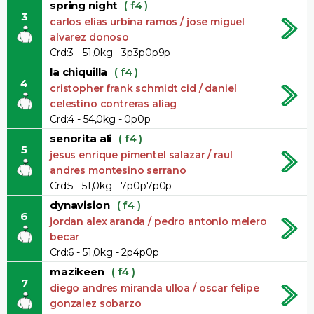
spring night
( f4 )
3
carlos elias urbina ramos / jose miguel
alvarez donoso
Crd:3 - 51,0kg - 3p3p0p9p
la chiquilla
( f4 )
4
cristopher frank schmidt cid / daniel
celestino contreras aliag
Crd:4 - 54,0kg - 0p0p
senorita ali
( f4 )
5
jesus enrique pimentel salazar / raul
andres montesino serrano
Crd:5 - 51,0kg - 7p0p7p0p
dynavision
( f4 )
6
jordan alex aranda / pedro antonio melero
becar
Crd:6 - 51,0kg - 2p4p0p
mazikeen
( f4 )
7
diego andres miranda ulloa / oscar felipe
gonzalez sobarzo