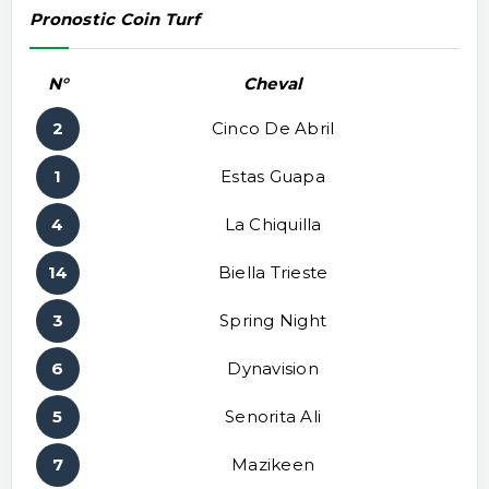
Pronostic Coin Turf
N°
Cheval
2
Cinco De Abril
1
Estas Guapa
4
La Chiquilla
14
Biella Trieste
3
Spring Night
6
Dynavision
5
Senorita Ali
7
Mazikeen