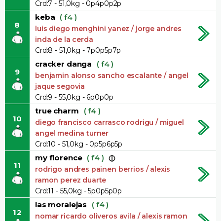
Crd:7 - 51,0kg - 0p4p0p2p
keba
( f4 )
8
luis diego menghini yanez / jorge andres
inda de la cerda
Crd:8 - 51,0kg - 7p0p5p7p
cracker danga
( f4 )
9
benjamin alonso sancho escalante / angel
jaque segovia
Crd:9 - 55,0kg - 6p0p0p
true charm
( f4 )
10
diego francisco carrasco rodrigu / miguel
angel medina turner
Crd:10 - 51,0kg - 0p5p6p5p
my florence
( f4 )
11
rodrigo andres painen berrios / alexis
ramon perez duarte
Crd:11 - 55,0kg - 5p0p5p0p
las moralejas
( f4 )
12
nomar ricardo oliveros avila / alexis ramon