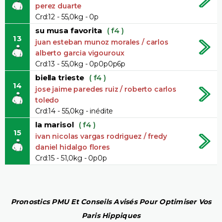
perez duarte
Crd:12 - 55,0kg - 0p
su musa favorita
( f4 )
13
juan esteban munoz morales / carlos
alberto garcia vigouroux
Crd:13 - 55,0kg - 0p0p0p6p
biella trieste
( f4 )
14
jose jaime paredes ruiz / roberto carlos
toledo
Crd:14 - 55,0kg - inédite
la marisol
( f4 )
15
ivan nicolas vargas rodriguez / fredy
daniel hidalgo flores
Crd:15 - 51,0kg - 0p0p
Pronostics PMU Et Conseils Avisés Pour Optimiser Vos
Paris Hippiques