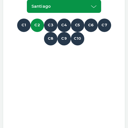
Santiago
C1
C2
C3
C4
C5
C6
C7
C8
C9
C10