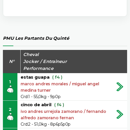
PMU Les Partants Du Quinté
Cheval
N°
Jocker / Entraîneur
Performance
estas guapa
( f4 )
1
marco andres morales / miguel angel
medina turner
Crd:1 - 55,0kg - 9p0p
cinco de abril
( f4 )
2
ivo andres urrejola zamorano / fernando
alfredo zamorano fernan
Crd:2 - 51,0kg - 8p6p5p0p