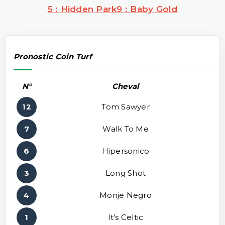
5 : Hidden Park
9 : Baby Gold
Pronostic Coin Turf
N°
Cheval
12
Tom Sawyer
7
Walk To Me
6
Hipersonico
3
Long Shot
4
Monje Negro
1
It's Celtic