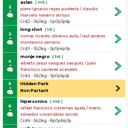
aslan
( m5 )
2
piero ignacio reyes podesta / claudio
marcelo navarro arroyo
Crd:2 - 56,0kg - 0p0p3p6p
long shot
( h5 )
3
nomar ricardo oliveros avila / raul andres
montesino serrano
Crd:3 - 55,0kg - 2p0p4p0p
monje negro
( h6 )
4
alberto jesus vasquez vasquez / juan
francisco cavieres acevedo
Crd:4 - 56,0kg - 3p0p5p2p
5
Hidden Park
Non Partant
hipersonico
( m6 )
6
rafael francisco cisternas ayala / mario
salvador covarrubias escob
Crd:6 - 56,0kg - 8p0p8p0p