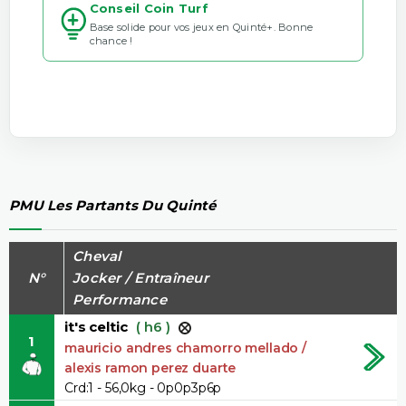
Conseil Coin Turf
Base solide pour vos jeux en Quinté+. Bonne
chance !
PMU Les Partants Du Quinté
Cheval
N°
Jocker / Entraîneur
Performance
it's celtic
( h6 )
1
mauricio andres chamorro mellado /
alexis ramon perez duarte
Crd:1 - 56,0kg - 0p0p3p6p