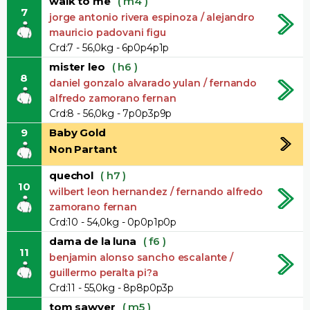
walk to me
( m4 )
7
jorge antonio rivera espinoza / alejandro
mauricio padovani figu
Crd:7 - 56,0kg - 6p0p4p1p
mister leo
( h6 )
8
daniel gonzalo alvarado yulan / fernando
alfredo zamorano fernan
Crd:8 - 56,0kg - 7p0p3p9p
9
Baby Gold
Non Partant
quechol
( h7 )
10
wilbert leon hernandez / fernando alfredo
zamorano fernan
Crd:10 - 54,0kg - 0p0p1p0p
dama de la luna
( f6 )
11
benjamin alonso sancho escalante /
guillermo peralta pi?a
Crd:11 - 55,0kg - 8p8p0p3p
tom sawyer
( m5 )