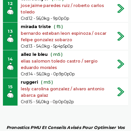
12
jose jaime paredes ruiz / roberto carlos
toledo
Crd:12 - 56,0kg - 9p0p0p
mirada triste
( f5 )
13
bernardo esteban leon espinoza / oscar
felipe gonzalez sobarzo
Crd:13 - 54,0kg - 5p4p5p0p
allez le bleu
( m5 )
14
elias salomon toledo castro / sergio
eduardo morales
Crd:14 - 56,0kg - 0p9p0p0p
ruggeri
( m5 )
15
lesly carolina gonzalez / alvaro antonio
abarca galaz
Crd:15 - 56,0kg - 0p0p0p2p
Pronostics PMU Et Conseils Avisés Pour Optimiser Vos