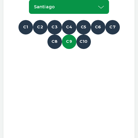
Santiago
C1
C2
C3
C4
C5
C6
C7
C8
C9
C10