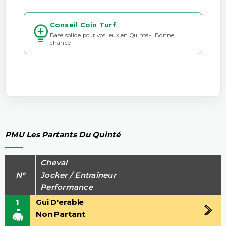
Conseil Coin Turf
Base solide pour vos jeux en Quinté+. Bonne
chance !
PMU Les Partants Du Quinté
Cheval
N°
Jocker / Entraîneur
Performance
1
Gui D'erable
Non Partant