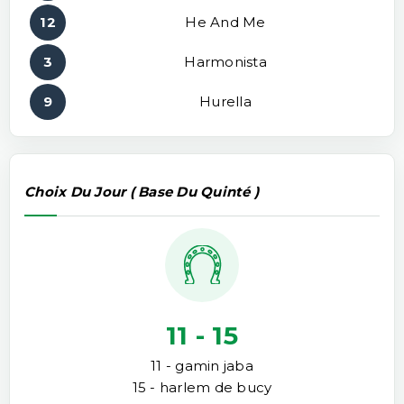
12
He And Me
3
Harmonista
9
Hurella
Choix Du Jour ( Base Du Quinté )
11 - 15
11 - gamin jaba
15 - harlem de bucy