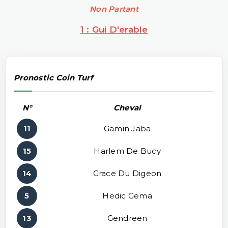
Non Partant
1 : Gui D'erable
Pronostic Coin Turf
N°
Cheval
11
Gamin Jaba
15
Harlem De Bucy
14
Grace Du Digeon
5
Hedic Gema
13
Gendreen