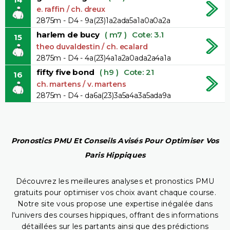
e. raffin / ch. dreux
2875m - D4 - 9a(23)1a2ada5a1a0a0a2a
harlem de bucy
( m7 )
Cote: 3.1
15
theo duvaldestin / ch. ecalard
2875m - D4 - 4a(23)4a1a2a0ada2a4a1a
fifty five bond
( h9 )
Cote: 21
16
ch. martens / v. martens
2875m - D4 - da6a(23)3a5a4a3a5ada9a
Pronostics PMU Et Conseils Avisés Pour Optimiser Vos
Paris Hippiques
Découvrez les meilleures analyses et pronostics PMU
gratuits pour optimiser vos choix avant chaque course.
Notre site vous propose une expertise inégalée dans
l'univers des courses hippiques, offrant des informations
détaillées sur les partants ainsi que des prédictions