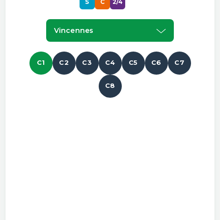
S
C
2/4
Vincennes
C1
C2
C3
C4
C5
C6
C7
C8