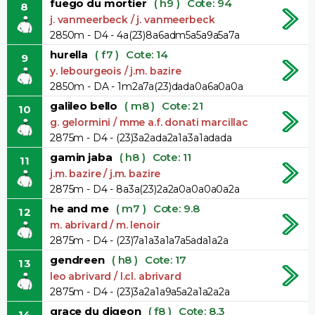
fuego du mortier
( h9 )
Cote: 94
8
j. vanmeerbeck / j. vanmeerbeck
2850m - D4 - 4a(23)8a6adm5a5a9a5a7a
hurella
( f7 )
Cote: 14
9
y. lebourgeois / j.m. bazire
2850m - DA - 1m2a7a(23)dada0a6a0a0a
galileo bello
( m8 )
Cote: 21
10
g. gelormini / mme a.f. donati marcillac
2875m - D4 - (23)3a2ada2a1a3a1adada
gamin jaba
( h8 )
Cote: 11
11
j.m. bazire / j.m. bazire
2875m - D4 - 8a3a(23)2a2a0a0a0a0a2a
he and me
( m7 )
Cote: 9.8
12
m. abrivard / m. lenoir
2875m - D4 - (23)7a1a3a1a7a5ada1a2a
gendreen
( h8 )
Cote: 17
13
leo abrivard / l.cl. abrivard
2875m - D4 - (23)3a2a1a9a5a2a1a2a2a
grace du digeon
( f8 )
Cote: 8.3
14