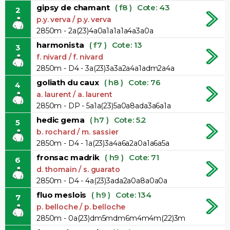
gipsy de chamant
( f8 )
Cote: 43
2
p.y. verva / p.y. verva
2850m - 2a(23)4a0a1a1a1a4a3a0a
harmonista
( f7 )
Cote: 13
3
f. nivard / f. nivard
2850m - D4 - 3a(23)3a3a2a4a1adm2a4a
goliath du caux
( h8 )
Cote: 76
4
a. laurent / a. laurent
2850m - DP - 5a1a(23)5a0a8ada3a6a1a
hedic gema
( h7 )
Cote: 5.2
5
b. rochard / m. sassier
2850m - D4 - 1a(23)3a4a6a2a0a1a6a5a
fronsac madrik
( h9 )
Cote: 71
6
d. thomain / s. guarato
2850m - D4 - 4a(23)3ada2a0a8a0a0a
fluo meslois
( h9 )
Cote: 134
7
p. belloche / p. belloche
2850m - 0a(23)dm5mdm6m4m4m(22)3m