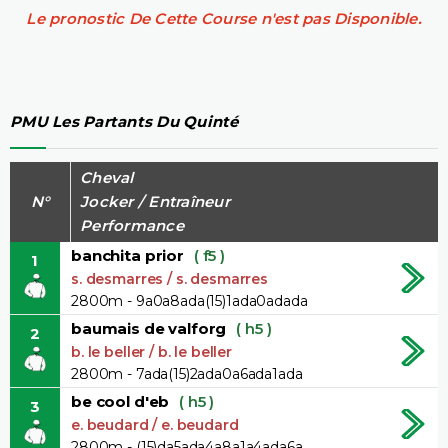
Le pronostic De Cette Course n'est pas Disponible.
PMU Les Partants Du Quinté
Cheval
N°
Jocker / Entraîneur
Performance
banchita prior
( f5 )
1
s. desmarres / s. desmarres
2800m - 9a0a8ada(15)1ada0adada
baumais de valforg
( h5 )
2
b. le beller / b. le beller
2800m - 7ada(15)2ada0a6ada1ada
be cool d'eb
( h5 )
3
e. beudard / e. beudard
2800m - (15)da5ada4a8a1a4ada6a