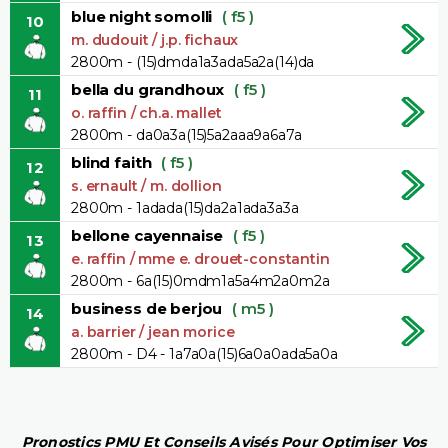
blue night somolli
( f5 )
10
m. dudouit / j.p. fichaux
2800m - (15)dmda1a3ada5a2a(14)da
bella du grandhoux
( f5 )
11
o. raffin / ch.a. mallet
2800m - da0a3a(15)5a2aaa9a6a7a
blind faith
( f5 )
12
s. ernault / m. dollion
2800m - 1adada(15)da2a1ada3a3a
bellone cayennaise
( f5 )
13
e. raffin / mme e. drouet-constantin
2800m - 6a(15)0mdm1a5a4m2a0m2a
business de berjou
( m5 )
14
a. barrier / jean morice
2800m - D4 - 1a7a0a(15)6a0a0ada5a0a
Pronostics PMU Et Conseils Avisés Pour Optimiser Vos