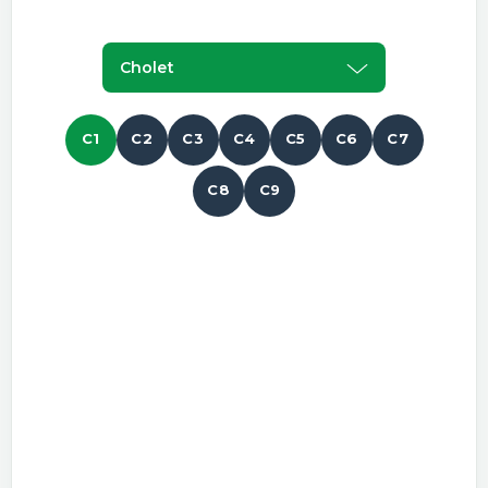
Cholet
C1
C2
C3
C4
C5
C6
C7
C8
C9