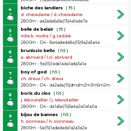
biche des landiers
( f5 )
4
d. cheradame / d. cheradame
2800m - aa2ada6a5a(15)4a1ada7a
belle de belair
( f5 )
5
mlle b. motte / g. taddei
2800m - D4 - 8a4adada8a(15)9a2a3a4a
brunissio bello
( h5 )
6
a. abrivard / l.cl. abrivard
2800m - 9a(15)1ada1ada1ada3a1a
boy of god
( h5 )
7
ch. dreux / ch. dreux
2800m - D4 - da2ada(15)dmdm2m3m5m2m
boris du clos
( h5 )
8
j. lebouteiller / j. lebouteiller
2800m - D4 - da1a5a(15)5a4a2a0a1a0a
bijou de bannes
( h5 )
9
h. sionneau / h. sionneau
2800m - 5a(15)1adadada1a2a3a2a