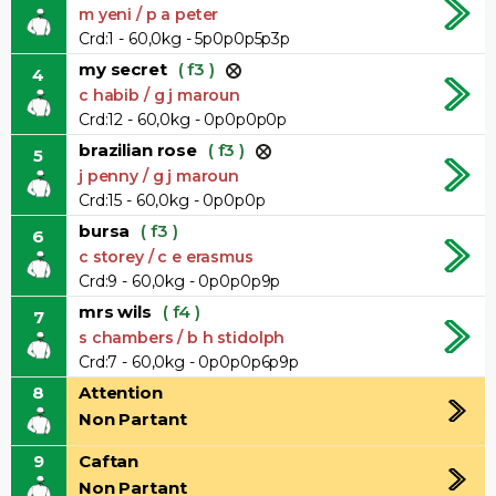
m yeni / p a peter
Crd:1 - 60,0kg - 5p0p0p5p3p
my secret
( f3 )
4
c habib / g j maroun
Crd:12 - 60,0kg - 0p0p0p0p
brazilian rose
( f3 )
5
j penny / g j maroun
Crd:15 - 60,0kg - 0p0p0p
bursa
( f3 )
6
c storey / c e erasmus
Crd:9 - 60,0kg - 0p0p0p9p
mrs wils
( f4 )
7
s chambers / b h stidolph
Crd:7 - 60,0kg - 0p0p0p6p9p
8
Attention
Non Partant
9
Caftan
Non Partant