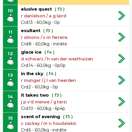
elusive quest
( f3 )
10
r danielson / a g laird
Crd:13 - 60,0kg - 0p
exultant
( f3 )
11
r simons / s m ferreira
Crd:8 - 60,0kg - inédite
glace ice
( f4 )
12
d schwarz / h van der westhuizen
Crd:14 - 60,0kg - 0p0p
in the sky
( f4 )
13
r munger / j l van heerden
Crd:2 - 60,0kg - 0p
it takes two
( f3 )
14
j p v'd merwe / g terzi
Crd:10 - 60,0kg - 6p4p
scent of evening
( f3 )
15
c zackey / m n houdalakis
Crd:6 - 60,0kg - inédite