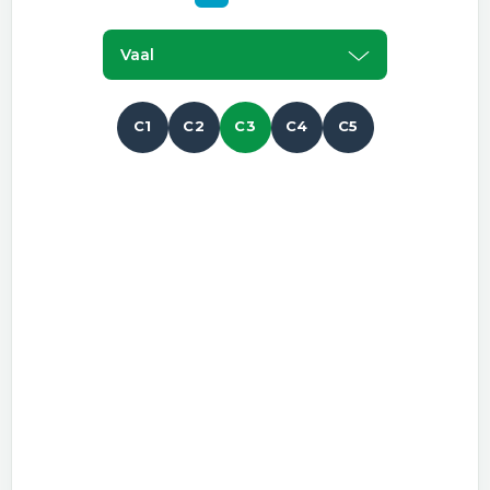
Vaal
C1
C2
C3
C4
C5