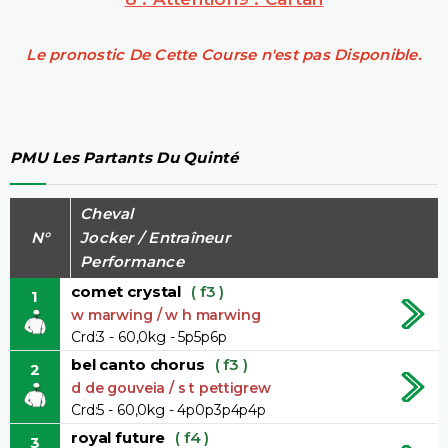
Le pronostic De Cette Course n'est pas Disponible.
PMU Les Partants Du Quinté
Cheval
N°
Jocker / Entraîneur
Performance
comet crystal
( f3 )
1
w marwing / w h marwing
Crd:3 - 60,0kg - 5p5p6p
bel canto chorus
( f3 )
2
d de gouveia / s t pettigrew
Crd:5 - 60,0kg - 4p0p3p4p4p
royal future
( f4 )
3