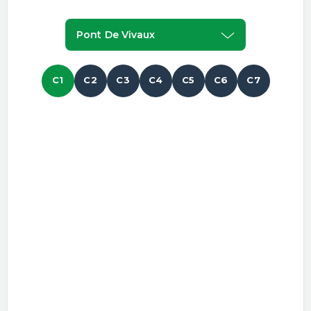
Pont De Vivaux
C1
C2
C3
C4
C5
C6
C7