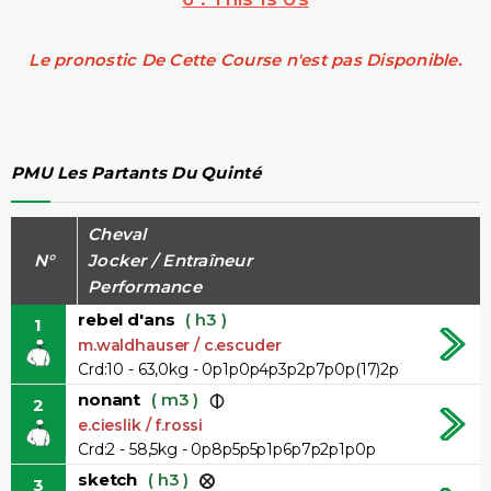
Le pronostic De Cette Course n'est pas Disponible.
PMU Les Partants Du Quinté
Cheval
N°
Jocker / Entraîneur
Performance
rebel d'ans
( h3 )
1
m.waldhauser / c.escuder
Crd:10 - 63,0kg - 0p1p0p4p3p2p7p0p(17)2p
nonant
( m3 )
2
e.cieslik / f.rossi
Crd:2 - 58,5kg - 0p8p5p5p1p6p7p2p1p0p
sketch
( h3 )
3