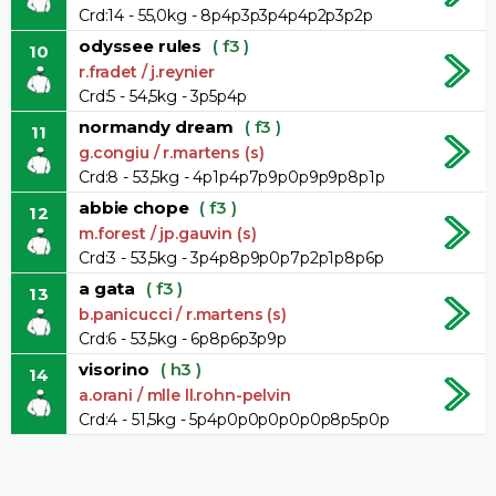
Crd:14 - 55,0kg - 8p4p3p3p4p4p2p3p2p
odyssee rules
( f3 )
10
r.fradet / j.reynier
Crd:5 - 54,5kg - 3p5p4p
normandy dream
( f3 )
11
g.congiu / r.martens (s)
Crd:8 - 53,5kg - 4p1p4p7p9p0p9p9p8p1p
abbie chope
( f3 )
12
m.forest / jp.gauvin (s)
Crd:3 - 53,5kg - 3p4p8p9p0p7p2p1p8p6p
a gata
( f3 )
13
b.panicucci / r.martens (s)
Crd:6 - 53,5kg - 6p8p6p3p9p
visorino
( h3 )
14
a.orani / mlle ll.rohn-pelvin
Crd:4 - 51,5kg - 5p4p0p0p0p0p0p8p5p0p