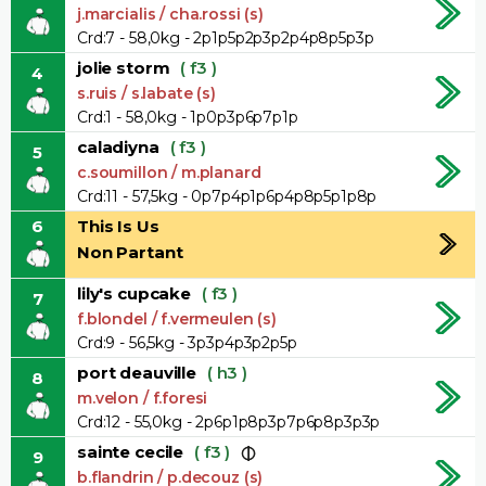
j.marcialis / cha.rossi (s)
Crd:7 - 58,0kg - 2p1p5p2p3p2p4p8p5p3p
jolie storm
( f3 )
4
s.ruis / s.labate (s)
Crd:1 - 58,0kg - 1p0p3p6p7p1p
caladiyna
( f3 )
5
c.soumillon / m.planard
Crd:11 - 57,5kg - 0p7p4p1p6p4p8p5p1p8p
6
This Is Us
Non Partant
lily's cupcake
( f3 )
7
f.blondel / f.vermeulen (s)
Crd:9 - 56,5kg - 3p3p4p3p2p5p
port deauville
( h3 )
8
m.velon / f.foresi
Crd:12 - 55,0kg - 2p6p1p8p3p7p6p8p3p3p
sainte cecile
( f3 )
9
b.flandrin / p.decouz (s)