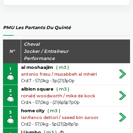
PMU Les Partants Du Quinté
Cheval
N°
Jocker / Entraîneur
Performance
al moohaajim
( m3 )
1
antonio fresu / musabbeh al mheiri
Crd:7 - 57,0kg - 3p(21)3p0p
albion square
( m3 )
2
ronald woodworth / mike de kock
Crd:4 - 57,0kg - (21)6p5p7p0p
home city
( m3 )
3
lanfranco dettori / saeed bin suroor
Crd:2 - 57,0kg - 5p(21)2p8p1p
j j jumbo
( m3 )