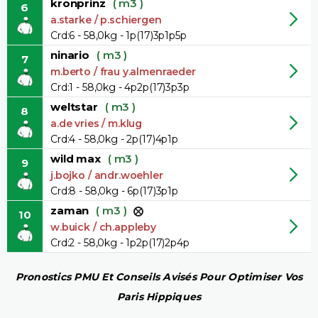
kronprinz
( m3 )
6
a.starke / p.schiergen
Crd:6 - 58,0kg - 1p(17)3p1p5p
ninario
( m3 )
7
m.berto / frau y.almenraeder
Crd:1 - 58,0kg - 4p2p(17)3p3p
weltstar
( m3 )
8
a.de vries / m.klug
Crd:4 - 58,0kg - 2p(17)4p1p
wild max
( m3 )
9
j.bojko / andr.woehler
Crd:8 - 58,0kg - 6p(17)3p1p
zaman
( m3 )
10
w.buick / ch.appleby
Crd:2 - 58,0kg - 1p2p(17)2p4p
Pronostics PMU Et Conseils Avisés Pour Optimiser Vos
Paris Hippiques