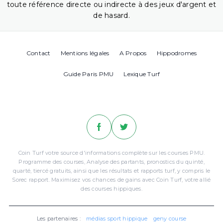
toute référence directe ou indirecte à des jeux d'argent et
de hasard.
Contact
Mentions légales
A Propos
Hippodromes
Guide Paris PMU
Lexique Turf
Coin Turf votre source d'informations complète sur les courses PMU.
Programme des courses, Analyse des partants, pronostics du quinté,
quarté, tiercé gratuits, ainsi que les résultats et rapports turf, y compris le
Sorec rapport. Maximisez vos chances de gains avec Coin Turf, votre allié
des courses hippiques.
Les partenaires :
médias sport hippique
geny course