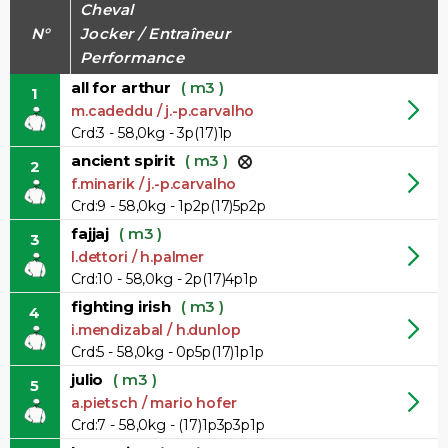
Cheval
N°
Jocker / Entraîneur
Performance
all for arthur
( m3 )
1
m.cadeddu / j.-p.carvalho
Crd:3 - 58,0kg - 3p(17)1p
ancient spirit
( m3 )
2
f.minarik / j.-p.carvalho
Crd:9 - 58,0kg - 1p2p(17)5p2p
fajjaj
( m3 )
3
l.dettori / h.palmer
Crd:10 - 58,0kg - 2p(17)4p1p
fighting irish
( m3 )
4
i.mendizabal / h.dunlop
Crd:5 - 58,0kg - 0p5p(17)1p1p
julio
( m3 )
5
a.pietsch / mario hofer
Crd:7 - 58,0kg - (17)1p3p3p1p